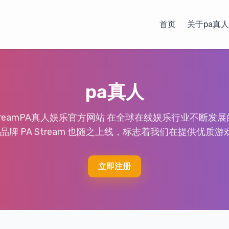
首页
关于pa真
pa真人
 StreamPA真人娱乐官方网站 在全球在线娱乐行业不断
牌 PA Stream 也随之上线，标志着我们在提供优质游
立即注册