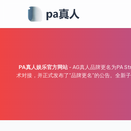
PA真人娱乐官方网站
- AG真人品牌更名为PA
术对接，并正式发布了“品牌更名”的公告。全新子品