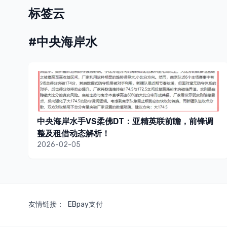
标签云
#中央海岸水
中央海岸水手VS柔佛DT：亚精英联前瞻，前锋调
整及租借动态解析！
2026-02-05
友情链接：
EBpay支付