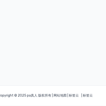
Copyright © 2025
pa真人
版权所有 |
网站地图
|
标签云
|
标签云