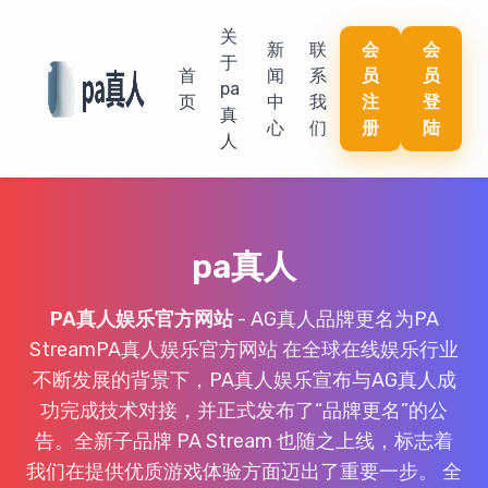
关
新
联
会
会
于
首
闻
系
员
员
pa
页
中
我
注
登
真
心
们
册
陆
人
pa真人
PA真人娱乐官方网站
- AG真人品牌更名为PA
StreamPA真人娱乐官方网站 在全球在线娱乐行业
不断发展的背景下，PA真人娱乐宣布与AG真人成
功完成技术对接，并正式发布了“品牌更名”的公
告。全新子品牌 PA Stream 也随之上线，标志着
我们在提供优质游戏体验方面迈出了重要一步。 全