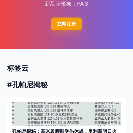
新品牌形象：PA S
立即注册
标签云
#孔帕尼揭秘
孔帕尼揭秘：基米希脚踝受伤休战，奥利塞明日火