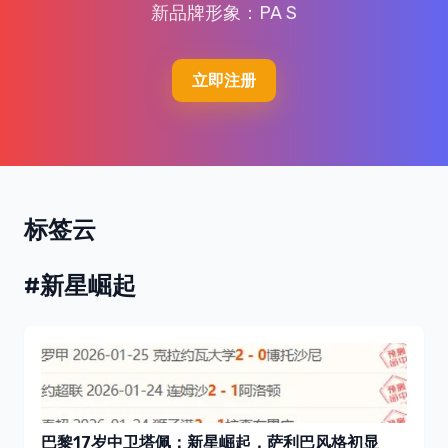
新品牌形象：PA S
立即注册
标签云
#新星崛起
巴黎17岁中卫塔佩：新星崛起，萨利巴风格初显