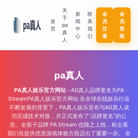
关
新
联
会
会
于
首
闻
系
员
员
pa
页
中
我
注
登
真
心
们
册
陆
人
pa真人
PA真人娱乐官方网站
- AG真人品牌更名为PA
StreamPA真人娱乐官方网站 在全球在线娱乐行业
不断发展的背景下，PA真人娱乐宣布与AG真人成
功完成技术对接，并正式发布了“品牌更名”的公
告。全新子品牌 PA Stream 也随之上线，标志着
我们在提供优质游戏体验方面迈出了重要一步。 全