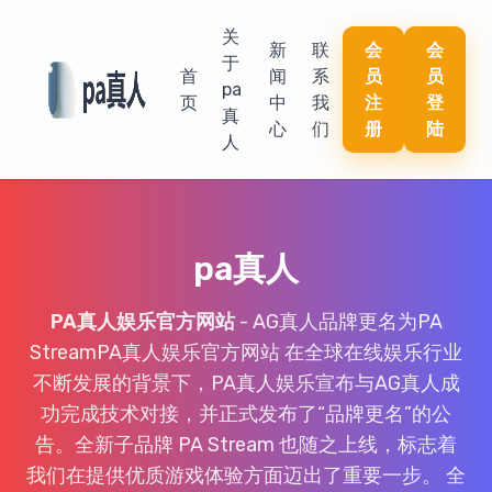
关
新
联
会
会
于
首
闻
系
员
员
pa
页
中
我
注
登
真
心
们
册
陆
人
pa真人
PA真人娱乐官方网站
- AG真人品牌更名为PA
StreamPA真人娱乐官方网站 在全球在线娱乐行业
不断发展的背景下，PA真人娱乐宣布与AG真人成
功完成技术对接，并正式发布了“品牌更名”的公
告。全新子品牌 PA Stream 也随之上线，标志着
我们在提供优质游戏体验方面迈出了重要一步。 全