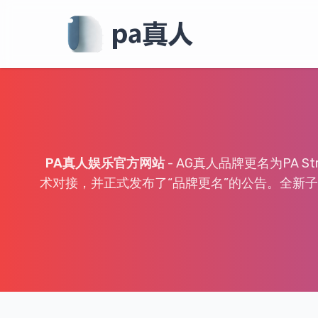
PA真人娱乐官方网站
- AG真人品牌更名为PA
术对接，并正式发布了“品牌更名”的公告。全新子品