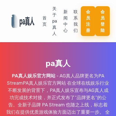
关
新
联
会
会
于
首
闻
系
员
员
pa
页
中
我
注
登
真
心
们
册
陆
人
pa真人
PA真人娱乐官方网站
- AG真人品牌更名为PA
StreamPA真人娱乐官方网站 在全球在线娱乐行业
不断发展的背景下，PA真人娱乐宣布与AG真人成
功完成技术对接，并正式发布了“品牌更名”的公
告。全新子品牌 PA Stream 也随之上线，标志着
我们在提供优质游戏体验方面迈出了重要一步。 全