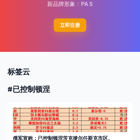
新品牌形象：PA S
立即注册
标签云
#已控制顿涅
俄军宣称：已控制顿涅茨克捷尔任斯克市区。