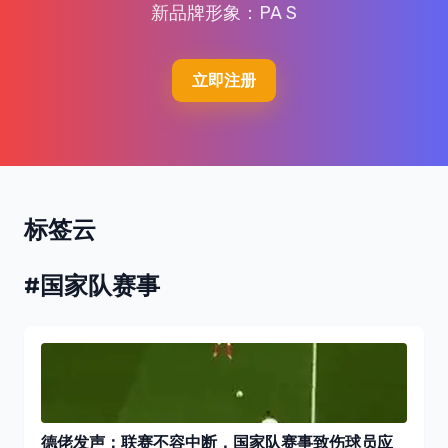
新品牌形象：PA S
立即注册
标签云
#国家队赛事
德佬发声：联赛不容中断，国家队赛事致伤球员应