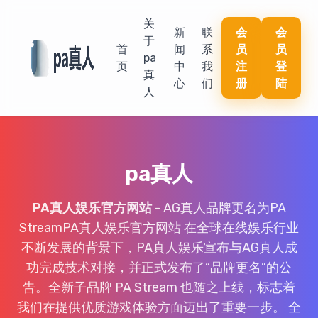
关
新
联
会
会
于
首
闻
系
员
员
pa
页
中
我
注
登
真
心
们
册
陆
人
pa真人
PA真人娱乐官方网站
- AG真人品牌更名为PA
StreamPA真人娱乐官方网站 在全球在线娱乐行业
不断发展的背景下，PA真人娱乐宣布与AG真人成
功完成技术对接，并正式发布了“品牌更名”的公
告。全新子品牌 PA Stream 也随之上线，标志着
我们在提供优质游戏体验方面迈出了重要一步。 全