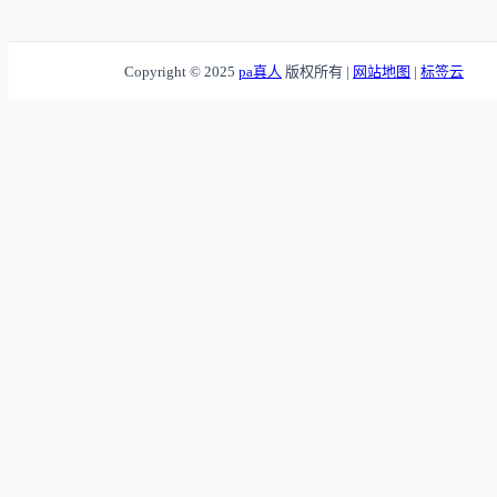
Copyright © 2025
pa真人
版权所有
|
网站地图
|
标签云