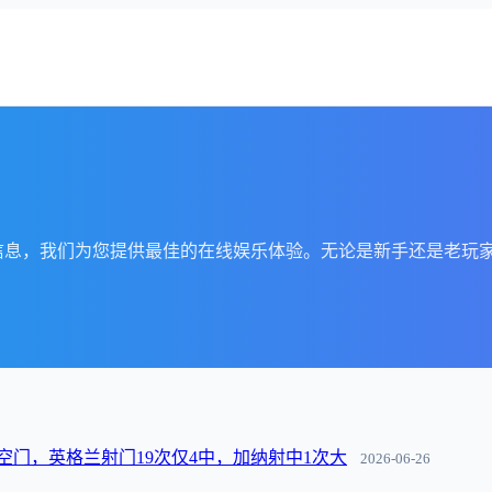
信息，我们为您提供最佳的在线娱乐体验。无论是新手还是老玩
空门，英格兰射门19次仅4中，加纳射中1次大
2026-06-26