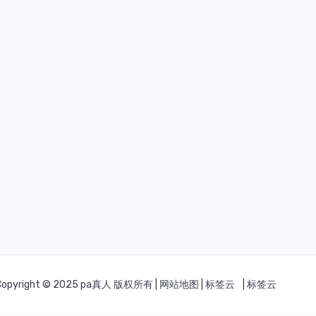
Copyright © 2025
pa真人
版权所有 |
网站地图
|
标签云
|
标签云