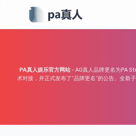
PA真人娱乐官方网站
- AG真人品牌更名为PA
术对接，并正式发布了“品牌更名”的公告。全新子品