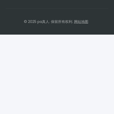
© 2025 pa真人. 保留所有权利.
网站地图