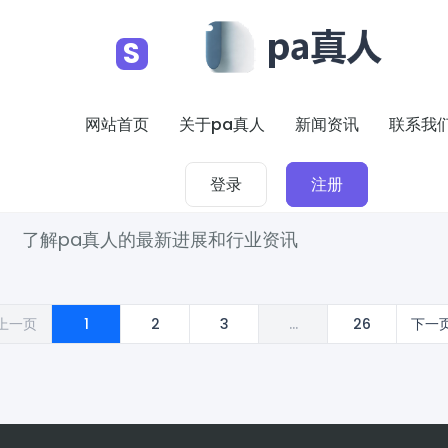
S
网站首页
关于pa真人
新闻资讯
联系我
最新动态
登录
注册
了解pa真人的最新进展和行业资讯
上一页
1
2
3
...
26
下一