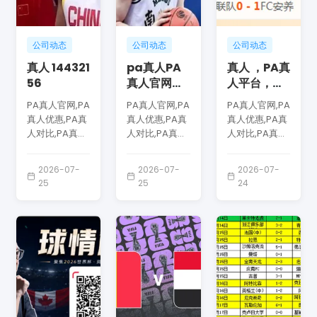
公司动态
公司动态
公司动态
真人 144321
pa真人PA
真人 ，PA真
56
真人官网数
人平台，
据冲到
144145
PA真人官网,PA
PA真人官网,PA
PA真人官网,PA
144321引发
真人优惠,PA真
真人优惠,PA真
真人优惠,PA真
关注
人对比,PA真人
人对比,PA真人
人对比,PA真人
平台,PA真人娱
平台,PA真人娱
平台,PA真人娱
乐,PA真人登
乐,PA真人登
乐,PA真人登
2026-07-
2026-07-
2026-07-
录,PA真人下
录,PA真人下
录,PA真人下
25
25
24
载,PA真人体验,
载,PA真人体
载,PA真人体验,
真人 1...
验,pa真人...
真人 ，...