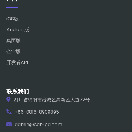
iOS版
Android版
桌面版
企业版
开发者API
联系我们
四川省绵阳市涪城区高新区大道72号
+86-0816-8909895
admin@cat-pa.com