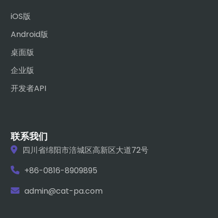
iOS版
Android版
桌面版
企业版
开发者API
联系我们
四川省绵阳市涪城区高新区大道72号
+86-0816-8909895
admin@cat-pa.com