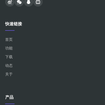
快速链接
首页
功能
下载
动态
关于
产品