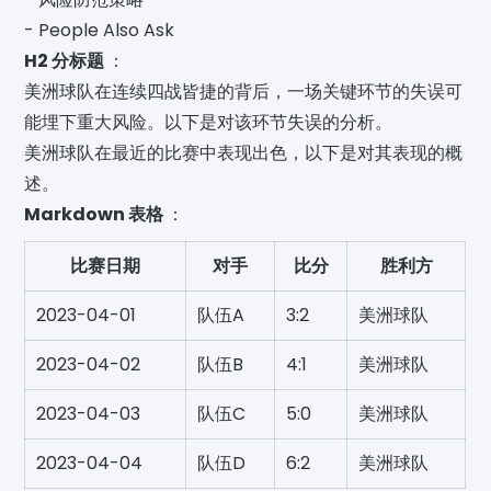
- People Also Ask
H2 分标题
：
美洲球队在连续四战皆捷的背后，一场关键环节的失误可
能埋下重大风险。以下是对该环节失误的分析。
美洲球队在最近的比赛中表现出色，以下是对其表现的概
述。
Markdown 表格
：
比赛日期
对手
比分
胜利方
2023-04-01
队伍A
3:2
美洲球队
2023-04-02
队伍B
4:1
美洲球队
2023-04-03
队伍C
5:0
美洲球队
2023-04-04
队伍D
6:2
美洲球队