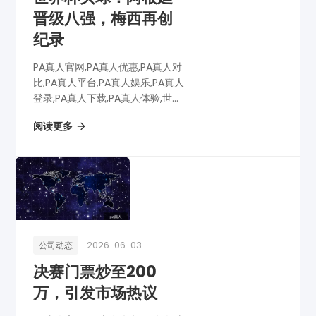
晋级八强，梅西再创
纪录
PA真人官网,PA真人优惠,PA真人对
比,PA真人平台,PA真人娱乐,PA真人
登录,PA真人下载,PA真人体验,世界
杯买球：阿根廷晋级八强，梅西再
阅读更多
创纪录
2026-06-03
公司动态
决赛门票炒至200
万，引发市场热议