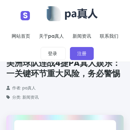
S
网站首页
关于pa真人
新闻资讯
联系我们
作者：pa真人 发布日期：2026-06-12
登录
注册
美洲球队连战4捷PA真人娱乐：
一关键环节重大风险，务必警惕
作者: pa真人
分类: 新闻资讯