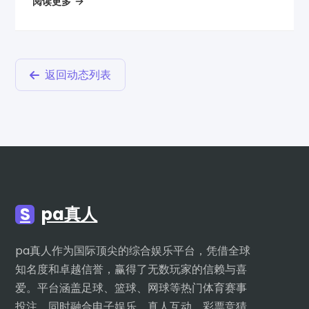
阅读更多
返回动态列表
S
pa真人
pa真人作为国际顶尖的综合娱乐平台，凭借全球
知名度和卓越信誉，赢得了无数玩家的信赖与喜
爱。平台涵盖足球、篮球、网球等热门体育赛事
投注，同时融合电子娱乐、真人互动、彩票竞猜