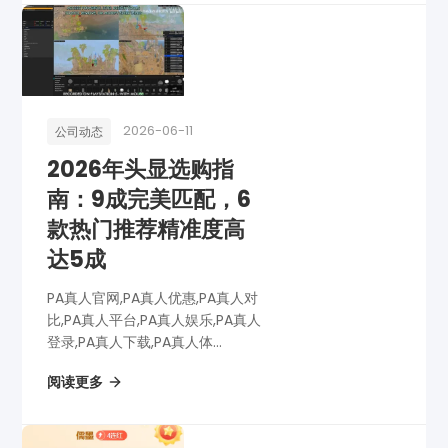
2026-06-11
公司动态
2026年头显选购指
南：9成完美匹配，6
款热门推荐精准度高
达5成
PA真人官网,PA真人优惠,PA真人对
比,PA真人平台,PA真人娱乐,PA真人
登录,PA真人下载,PA真人体
验,2026年头显选购指南：9成完美
阅读更多
匹配，6款热门推荐精准度高达5成