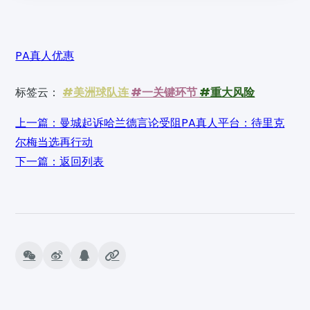
PA真人优惠
标签云：
#美洲球队连
#一关键环节
#重大风险
上一篇：曼城起诉哈兰德言论受阻PA真人平台：待里克
尔梅当选再行动
下一篇：返回列表