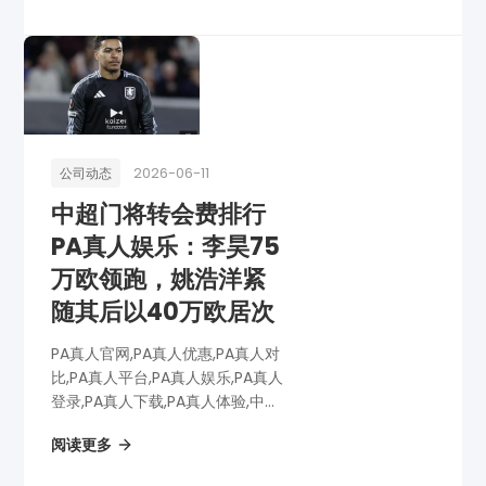
2026-06-11
公司动态
中超门将转会费排行
PA真人娱乐：李昊75
万欧领跑，姚浩洋紧
随其后以40万欧居次
PA真人官网,PA真人优惠,PA真人对
比,PA真人平台,PA真人娱乐,PA真人
登录,PA真人下载,PA真人体验,中超
门将转会费排行PA真人娱乐：李昊
阅读更多
75万欧领跑，姚浩洋紧随其后以
40万欧居次