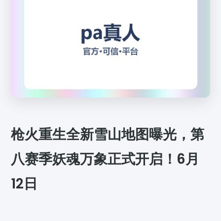
枪火重生全新雪山地图曝光，第
八赛季妖魂万象正式开启！6月
12日