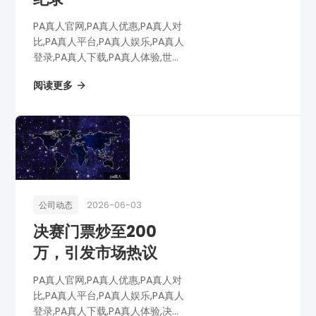
PA真人官网,PA真人优惠,PA真人对
比,PA真人平台,PA真人娱乐,PA真人
登录,PA真人下载,PA真人体验,世界
杯买球：阿根廷晋级八强，梅西再
阅读更多
创纪录
2026-06-03
公司动态
决赛门票炒至200
万，引发市场热议
PA真人官网,PA真人优惠,PA真人对
比,PA真人平台,PA真人娱乐,PA真人
登录,PA真人下载,PA真人体验,决赛