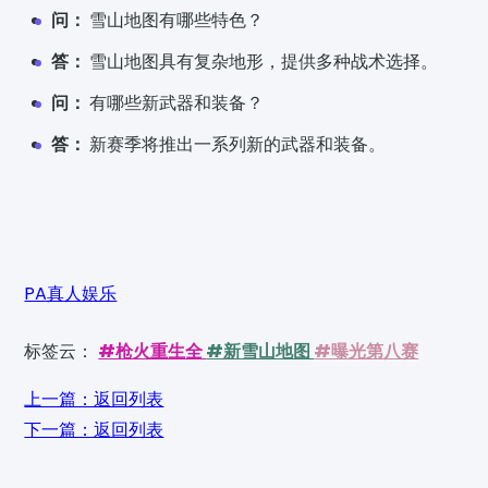
问：
雪山地图有哪些特色？
答：
雪山地图具有复杂地形，提供多种战术选择。
问：
有哪些新武器和装备？
答：
新赛季将推出一系列新的武器和装备。
PA真人娱乐
标签云：
#枪火重生全
#新雪山地图
#曝光第八赛
上一篇：返回列表
下一篇：返回列表