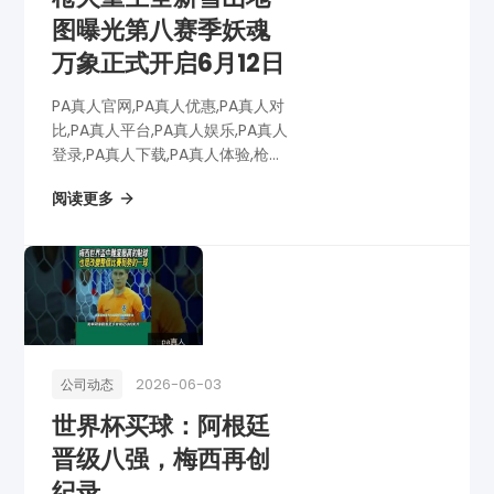
图曝光第八赛季妖魂
万象正式开启6月12日
PA真人官网,PA真人优惠,PA真人对
比,PA真人平台,PA真人娱乐,PA真人
登录,PA真人下载,PA真人体验,枪火
重生全新雪山地图曝光第八赛季妖
阅读更多
魂万象正式开启6月12日
2026-06-03
公司动态
世界杯买球：阿根廷
晋级八强，梅西再创
纪录