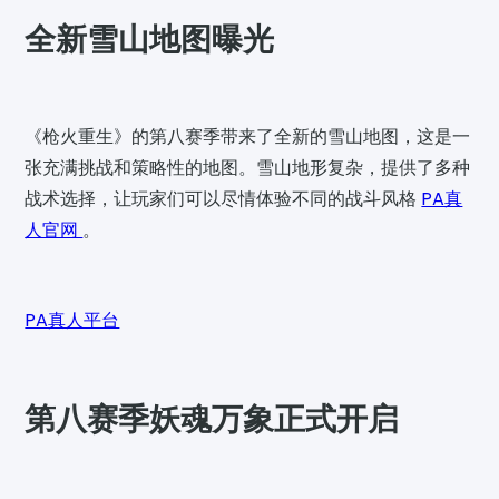
全新雪山地图曝光
《枪火重生》的第八赛季带来了全新的雪山地图，这是一
张充满挑战和策略性的地图。雪山地形复杂，提供了多种
战术选择，让玩家们可以尽情体验不同的战斗风格
PA真
人官网
。
PA真人平台
第八赛季妖魂万象正式开启