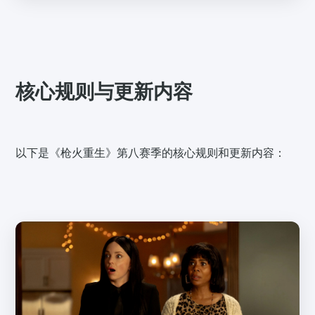
核心规则与更新内容
以下是《枪火重生》第八赛季的核心规则和更新内容：