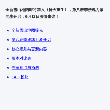
全新雪山地图即将加入《枪火重生》，第八赛季妖魂万象
同步开启，6月12日激情来袭！
全新雪山地图曝光
第八赛季妖魂万象开启
核心规则与更新内容
版本对比表
专家观点与预测
FAQ 模块