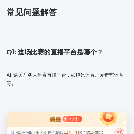
常见问题解答
Q1: 这场比赛的直播平台是哪个？
A1: 请关注各大体育直播平台，如腾讯体育、爱奇艺体育
等。