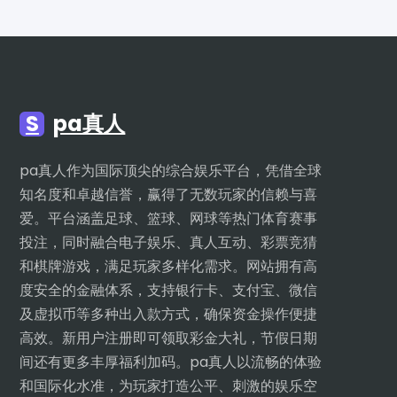
S
pa真人
pa真人作为国际顶尖的综合娱乐平台，凭借全球
知名度和卓越信誉，赢得了无数玩家的信赖与喜
爱。平台涵盖足球、篮球、网球等热门体育赛事
投注，同时融合电子娱乐、真人互动、彩票竞猜
和棋牌游戏，满足玩家多样化需求。网站拥有高
度安全的金融体系，支持银行卡、支付宝、微信
及虚拟币等多种出入款方式，确保资金操作便捷
高效。新用户注册即可领取彩金大礼，节假日期
间还有更多丰厚福利加码。pa真人以流畅的体验
和国际化水准，为玩家打造公平、刺激的娱乐空