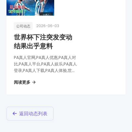
2026-06-03
公司动态
世界杯下注突发变动
结果出乎意料
PA真人官网,PA真人优惠,PA真人对
比,PA真人平台,PA真人娱乐,PA真人
登录,PA真人下载,PA真人体验,世界
杯下注突发变动结果出乎意料
阅读更多
返回动态列表