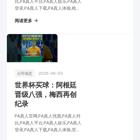
比,PA真人平台,PA真人娱乐,PA真人
登录,PA真人下载,PA真人体验,枪火
重生全新雪山地图曝光第八赛季妖
阅读更多
魂万象正式开启6月12日
2026-06-03
公司动态
世界杯买球：阿根廷
晋级八强，梅西再创
纪录
PA真人官网,PA真人优惠,PA真人对
比,PA真人平台,PA真人娱乐,PA真人
登录,PA真人下载,PA真人体验,世界
杯买球：阿根廷晋级八强，梅西再