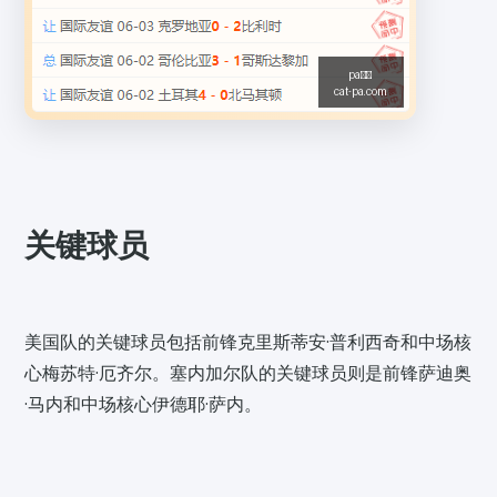
关键球员
美国队的关键球员包括前锋克里斯蒂安·普利西奇和中场核
心梅苏特·厄齐尔。塞内加尔队的关键球员则是前锋萨迪奥
·马内和中场核心伊德耶·萨内。