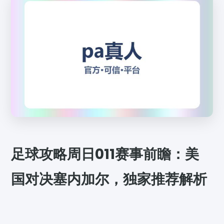
足球攻略周日011赛事前瞻：美
国对决塞内加尔，独家推荐解析