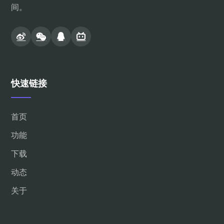
间。
快速链接
首页
功能
下载
动态
关于