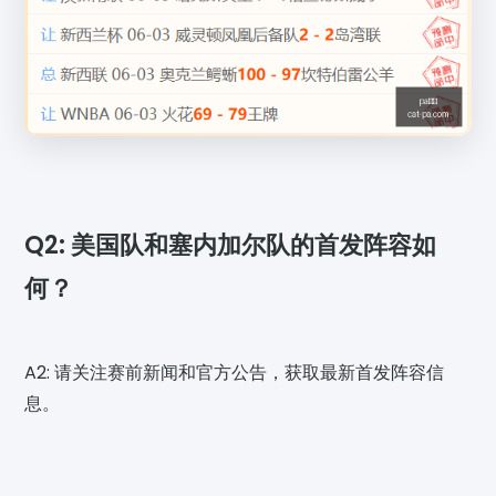
Q2: 美国队和塞内加尔队的首发阵容如
何？
A2: 请关注赛前新闻和官方公告，获取最新首发阵容信
息。