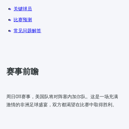
关键球员
比赛预测
常见问题解答
赛事前瞻
周日011赛事，美国队将对阵塞内加尔队。这是一场充满
激情的非洲足球盛宴，双方都渴望在比赛中取得胜利。