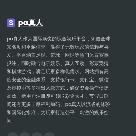
S
pa真人
pa真人作为国际顶尖的综合娱乐平台，凭借全球
知名度和卓越信誉，赢得了无数玩家的信赖与喜
爱。平台涵盖足球、篮球、网球等热门体育赛事
投注，同时融合电子娱乐、真人互动、彩票竞猜
和棋牌游戏，满足玩家多样化需求。网站拥有高
度安全的金融体系，支持银行卡、支付宝、微信
及虚拟币等多种出入款方式，确保资金操作便捷
高效。新用户注册即可领取彩金大礼，节假日期
间还有更多丰厚福利加码。pa真人以流畅的体验
和国际化水准，为玩家打造公平、刺激的娱乐空
间。