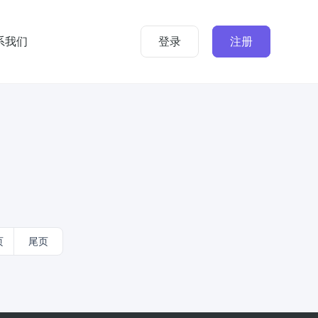
系我们
登录
注册
页
尾页