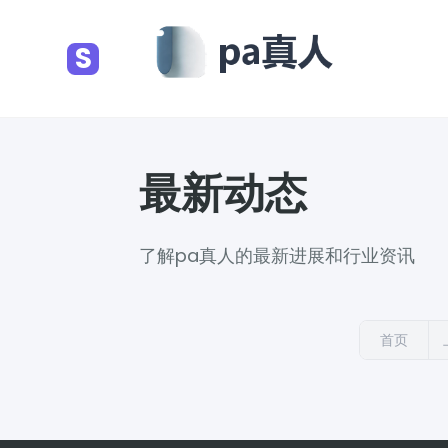
S
最新动态
了解pa真人的最新进展和行业资讯
首页