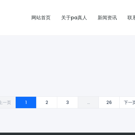
网站首页
关于pa真人
新闻资讯
联
上一页
1
2
3
...
26
下一