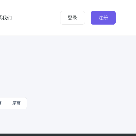
系我们
登录
注册
页
尾页