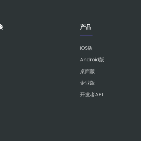
接
产品
iOS版
Android版
桌面版
企业版
开发者API