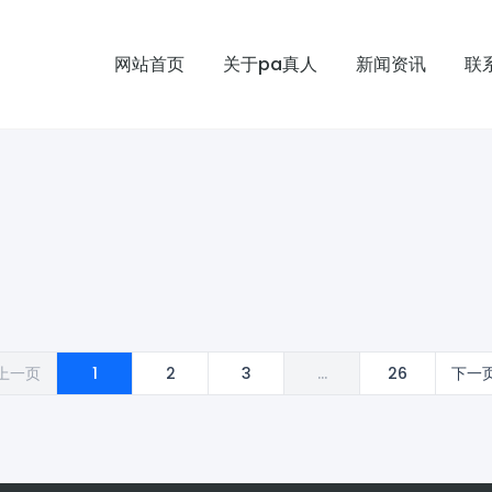
网站首页
关于pa真人
新闻资讯
联
上一页
1
2
3
...
26
下一