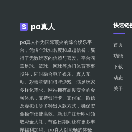
快速链
S
pa真人
pa真人作为国际顶尖的综合娱乐平
首页
台，凭借全球知名度和卓越信誉，赢
功能
得了无数玩家的信赖与喜爱。平台涵
盖足球、篮球、网球等热门体育赛事
下载
投注，同时融合电子娱乐、真人互
动态
动、彩票竞猜和棋牌游戏，满足玩家
关于
多样化需求。网站拥有高度安全的金
融体系，支持银行卡、支付宝、微信
及虚拟币等多种出入款方式，确保资
金操作便捷高效。新用户注册即可领
取彩金大礼，节假日期间还有更多丰
厚福利加码。pa真人以流畅的体验