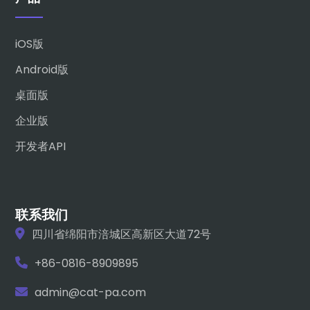
iOS版
Android版
桌面版
企业版
开发者API
联系我们
四川省绵阳市涪城区高新区大道72号
+86-0816-8909895
admin@cat-pa.com