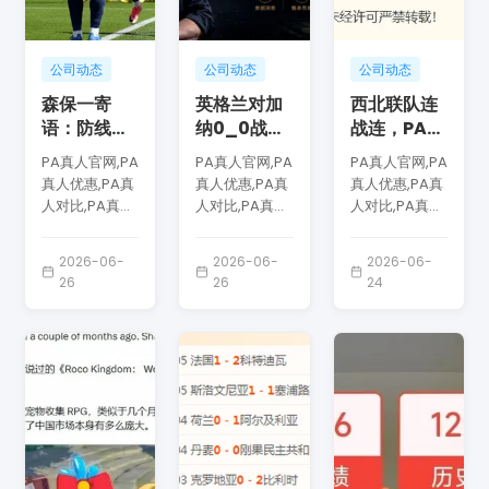
公司动态
公司动态
公司动态
森保一寄
英格兰对加
西北联队连
语：防线球
纳0_0战平
战连，PA真
员期待与伊
凯恩，PA真
人平台，
PA真人官网,PA
PA真人官网,PA
PA真人官网,PA
萨克、哲凯
人体验，错
胜，黄金档
真人优惠,PA真
真人优惠,PA真
真人优惠,PA真
赖什巅峰对
失空门，英
精彩不容错
人对比,PA真人
人对比,PA真人
人对比,PA真人
决
格兰射门19
过
平台,PA真人娱
平台,PA真人娱
平台,PA真人娱
次仅4中，
乐,PA真人登
乐,PA真人登
乐,PA真人登
2026-06-
2026-06-
2026-06-
加纳射中1次
录,PA真人下
录,PA真人下
录,PA真人下
26
26
24
载,PA真人体验,
载,PA真人体验,
载,PA真人体验,
大
森保一寄...
英格兰对...
西北联队...