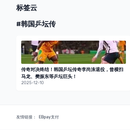
标签云
#韩国乒坛传
传奇对决终结！韩国乒坛传奇李尚洙退役，曾横扫
马龙、樊振东等乒坛巨头！
2025-12-10
友情链接：
EBpay支付