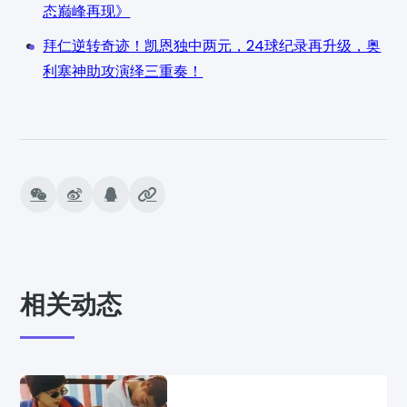
态巅峰再现》
拜仁逆转奇迹！凯恩独中两元，24球纪录再升级，奥
利塞神助攻演绎三重奏！
相关动态