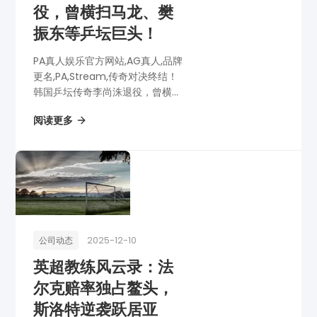
役，曾横扫马龙、樊
振东等乒坛巨头！
PA真人娱乐官方网站,AG真人,品牌
更名,PA,Stream,传奇对决终结！
韩国乒坛传奇李尚洙退役，曾横扫
马龙、樊振东等乒坛巨头！
阅读更多
2025-12-10
公司动态
英超教练风云录：法
尔克赔率独占鳌头，
斯洛特逆袭跃居亚