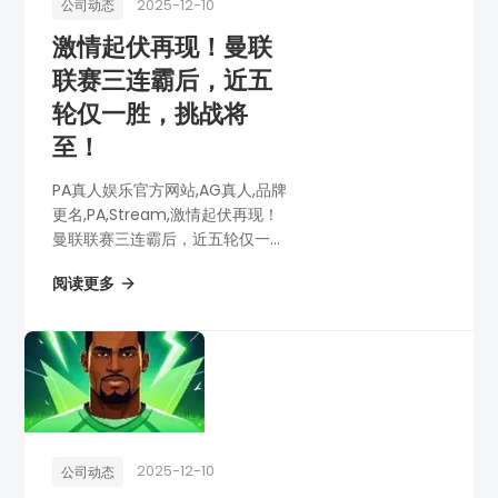
2025-12-10
公司动态
激情起伏再现！曼联
联赛三连霸后，近五
轮仅一胜，挑战将
至！
PA真人娱乐官方网站,AG真人,品牌
更名,PA,Stream,激情起伏再现！
曼联联赛三连霸后，近五轮仅一
胜，挑战将至！
阅读更多
2025-12-10
公司动态