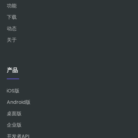
功能
下载
动态
关于
产品
iOS版
Android版
桌面版
企业版
开发者API