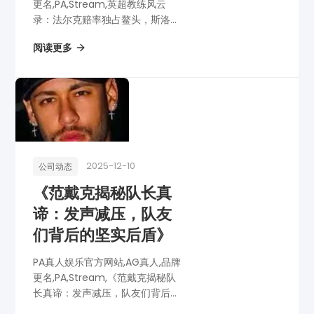
更名,PA,Stream,英超教练风云
录：法尔克赔率独占鳌头，斯洛特
逆袭跃居亚军！
阅读更多
2025-12-10
公司动态
《范戴克揭秘队长真
谛：发声减压，队友
们背后的坚实后盾》
PA真人娱乐官方网站,AG真人,品牌
更名,PA,Stream,《范戴克揭秘队
长真谛：发声减压，队友们背后的
坚实后盾》