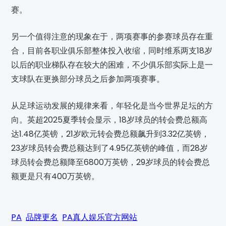
赛。
另一个值得注意的现象在于，两项赛事的参赛球员存在重
合，目前各职业俱乐部整体投入收缩，同时维系两支18岁
以后的职业梯队存在较大的困难，不少俱乐部实际上是一
支球队在更换部分球员之后参加两项赛事。
从足球运动发展的规律来看，年轻化是当今世界足坛的方
向。英超2025夏季转会显示，18岁球员的转会费总额高
达1.48亿英镑，21岁欧元转会费总额飙升到3.32亿英镑，
23岁球员转会费总额达到了4.95亿英镑的峰值，而28岁
球员转会费总额降至6800万英镑，29岁球员的转会费总
额更是只有400万英镑。
PA
品牌更名
PA真人娱乐官方网站