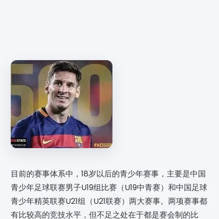
目前的赛事体系中，18岁以后的青少年赛事，主要是中国
青少年足球联赛男子U19组比赛（U19中青赛）和中国足球
青少年精英联赛U21组（U21联赛）两大赛事。两项赛事都
有比较高的竞技水平，但不足之处在于都是赛会制的比