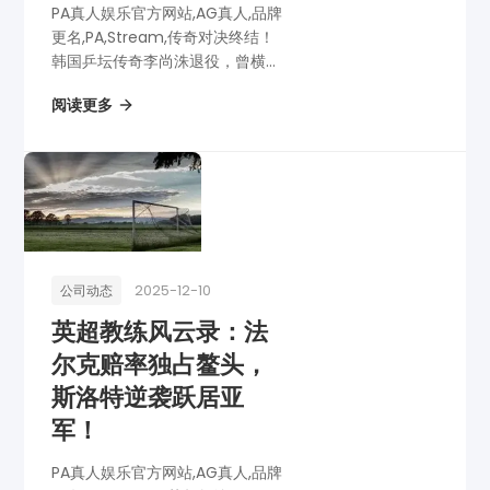
PA真人娱乐官方网站,AG真人,品牌
更名,PA,Stream,传奇对决终结！
韩国乒坛传奇李尚洙退役，曾横扫
马龙、樊振东等乒坛巨头！
阅读更多
2025-12-10
公司动态
英超教练风云录：法
尔克赔率独占鳌头，
斯洛特逆袭跃居亚
军！
PA真人娱乐官方网站,AG真人,品牌