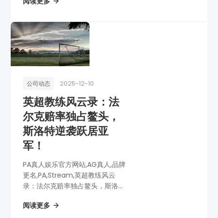
阅读更多
2025-12-10
公司动态
英超教练风云录：法
尔克赔率独占鳌头，
斯洛特逆袭跃居亚
军！
PA真人娱乐官方网站,AG真人,品牌
更名,PA,Stream,英超教练风云
录：法尔克赔率独占鳌头，斯洛特
逆袭跃居亚军！
阅读更多