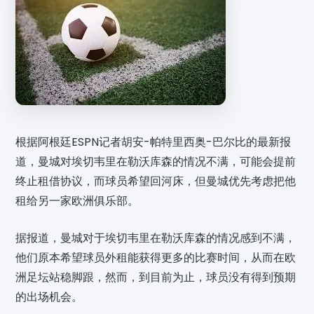
根据阿根廷ESPN记者胡安-帕特里西奥-巴尔比的最新报
道，曼城对埃切韦里在勒沃库森的情况不满，可能会提前
终止租借协议，而球员希望回河床，但曼城优先考虑把他
租给另一家欧洲俱乐部。
据报道，曼城对于埃切韦里在勒沃库森的情况感到不满，
他们原本希望球员外租能获得更多的比赛时间，从而在欧
洲足坛站稳脚跟，然而，到目前为止，球员没有得到预期
的出场机会。