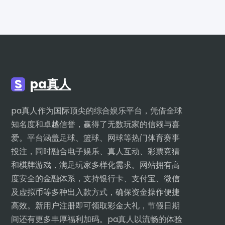
S
pa真人
pa真人作为国际顶尖的综合娱乐平台，凭借全球
知名度和卓越信誉，赢得了无数玩家的信赖与喜
爱。平台涵盖足球、篮球、网球等热门体育赛事
投注，同时融合电子娱乐、真人互动、彩票竞猜
和棋牌游戏，满足玩家多样化需求。网站拥有高
度安全的金融体系，支持银行卡、支付宝、微信
及虚拟币等多种出入款方式，确保资金操作便捷
高效。新用户注册即可领取彩金大礼，节假日期
间还有更多丰厚福利加码。pa真人以流畅的体验