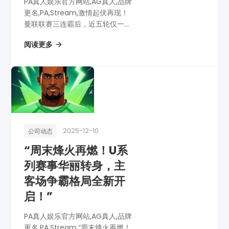
PA真人娱乐官方网站,AG真人,品牌
更名,PA,Stream,激情起伏再现！
曼联联赛三连霸后，近五轮仅一
胜，挑战将至！
阅读更多
2025-12-10
公司动态
“周末烽火再燃！U系
列赛事华丽转身，主
客场争霸格局全新开
启！”
PA真人娱乐官方网站,AG真人,品牌
更名,PA,Stream,“周末烽火再燃！