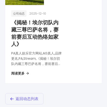
2025-12-10
公司动态
《揭秘！埃尔切队内
藏三尊巴萨名将，赛
前赛后互动热络如家
人》
PA真人娱乐官方网站,AG真人,品牌
更名,PA,Stream,《揭秘！埃尔切
队内藏三尊巴萨名将，赛前赛后互
动热络如家人》
阅读更多
返回动态列表