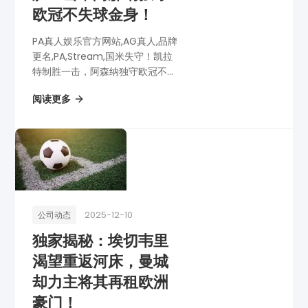
欧冠不失球金身！
PA真人娱乐官方网站,AG真人,品牌
更名,PA,Stream,国米失守！凯拉
特制胜一击，阿森纳独守欧冠不失
球金身！
阅读更多
2025-12-10
公司动态
独家揭秘：埃切韦里
渴望重返河床，曼城
却力主将其再租欧洲
豪门！