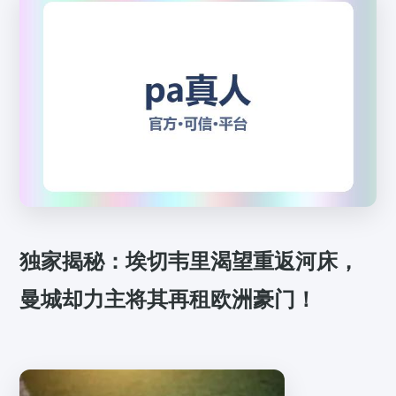
独家揭秘：埃切韦里渴望重返河床，
曼城却力主将其再租欧洲豪门！