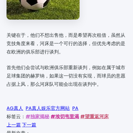
关键在于，他们不想出售他，而是希望再次租借，虽然从
竞技角度来看，河床是一个可行的选择，但优先考虑的是
在欧洲的俱乐部进行谈判。
首先他们会尝试与欧洲俱乐部重新谈判，例如在属于城市
足球集团的赫罗纳，如果这一切没有实现，而球员的意愿
占据上风，那么河床队可能会出现在谈判中。
AG真人
PA真人娱乐官方网站
PA
标签云：
#独家揭秘
#埃切韦里渴
#望重返河床
上一篇
下一篇