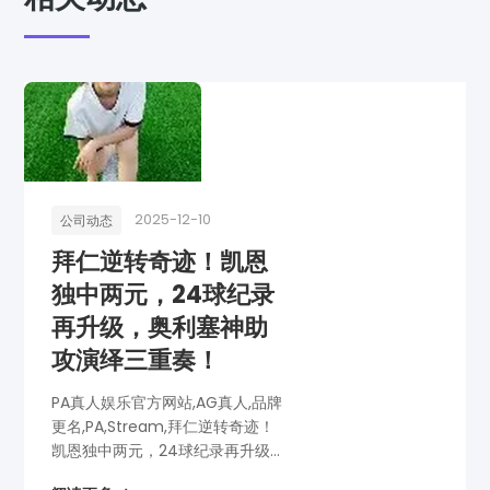
2025-12-10
公司动态
拜仁逆转奇迹！凯恩
独中两元，24球纪录
再升级，奥利塞神助
攻演绎三重奏！
PA真人娱乐官方网站,AG真人,品牌
更名,PA,Stream,拜仁逆转奇迹！
凯恩独中两元，24球纪录再升级，
奥利塞神助攻演绎三重奏！