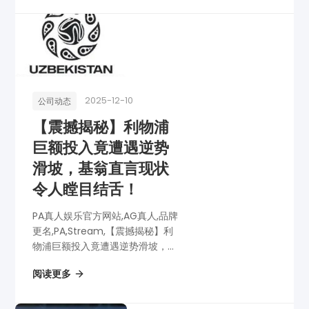
2025-12-10
公司动态
【震撼揭秘】利物浦
巨额投入竟遭遇逆势
滑坡，基翁直言现状
令人瞠目结舌！
PA真人娱乐官方网站,AG真人,品牌
更名,PA,Stream,【震撼揭秘】利
物浦巨额投入竟遭遇逆势滑坡，基
翁直言现状令人瞠目结舌！
阅读更多