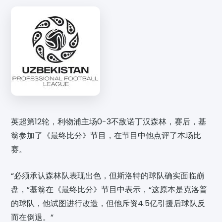
英超第12轮，利物浦主场0-3不敌诺丁汉森林，赛后，基
翁参加了《最终比分》节目，在节目中他点评了本场比
赛。
“必须承认森林队表现出色，但斯洛特的球队确实面临崩
盘，”基翁在《最终比分》节目中表示，“这原本是克洛普
的球队，他试图进行改造，但他斥资4.5亿引援后球队反
而在倒退。”