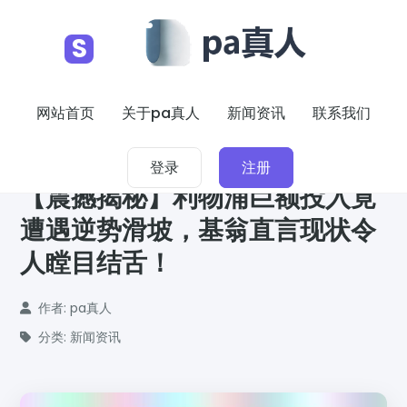
S
网站首页
关于pa真人
新闻资讯
联系我们
2025-12-10
登录
注册
【震撼揭秘】利物浦巨额投入竟
遭遇逆势滑坡，基翁直言现状令
人瞠目结舌！
作者: pa真人
分类: 新闻资讯