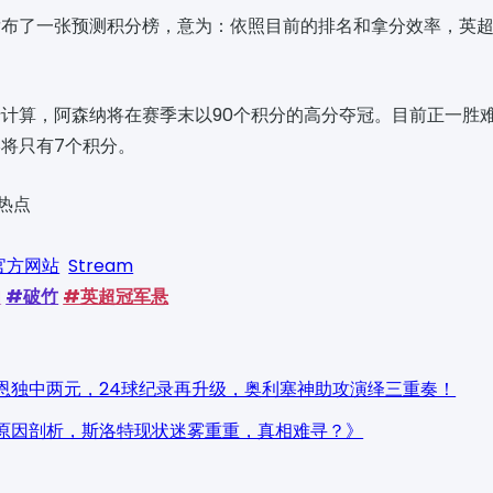
发布了一张预测积分榜，意为：依照目前的排名和拿分效率，英
计算，阿森纳将在赛季末以90个积分的高分夺冠。目前正一胜
将只有7个积分。
时热点
官方网站
Stream
如
#破竹
#英超冠军悬
恩独中两元，24球纪录再升级，奥利塞神助攻演绎三重奏！
原因剖析，斯洛特现状迷雾重重，真相难寻？》