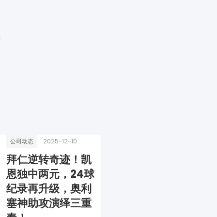
2025-12-10
公司动态
拜仁逆转奇迹！凯
恩独中两元，24球
纪录再升级，奥利
塞神助攻演绎三重