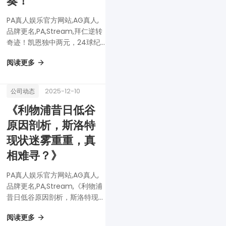
奏！
PA真人娱乐官方网站,AG真人,
品牌更名,PA,Stream,拜仁逆转
奇迹！凯恩独中两元，24球纪
录再升级，奥利塞神助攻演绎
阅读更多
三重奏！
2025-12-10
公司动态
《利物浦昔日低谷
原因剖析，斯洛特
现状迷雾重重，真
相难寻？》
PA真人娱乐官方网站,AG真人,
品牌更名,PA,Stream,《利物浦
昔日低谷原因剖析，斯洛特现
状迷雾重重，真相难寻？》
阅读更多