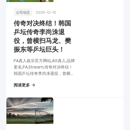
2025-12-10
公司动态
传奇对决终结！韩国
乒坛传奇李尚洙退
役，曾横扫马龙、樊
振东等乒坛巨头！
PA真人娱乐官方网站,AG真人,品牌
更名,PA,Stream,传奇对决终结！
韩国乒坛传奇李尚洙退役，曾横扫
马龙、樊振东等乒坛巨头！
阅读更多