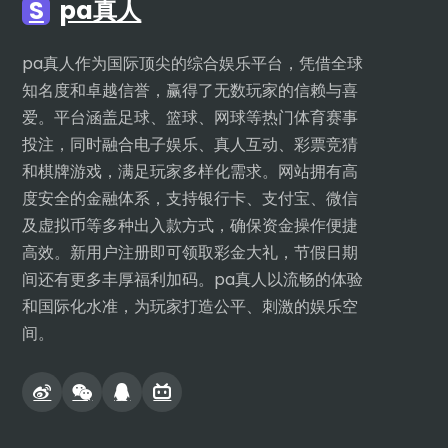
S
pa真人
pa真人作为国际顶尖的综合娱乐平台，凭借全球
知名度和卓越信誉，赢得了无数玩家的信赖与喜
爱。平台涵盖足球、篮球、网球等热门体育赛事
投注，同时融合电子娱乐、真人互动、彩票竞猜
和棋牌游戏，满足玩家多样化需求。网站拥有高
度安全的金融体系，支持银行卡、支付宝、微信
及虚拟币等多种出入款方式，确保资金操作便捷
高效。新用户注册即可领取彩金大礼，节假日期
间还有更多丰厚福利加码。pa真人以流畅的体验
和国际化水准，为玩家打造公平、刺激的娱乐空
间。