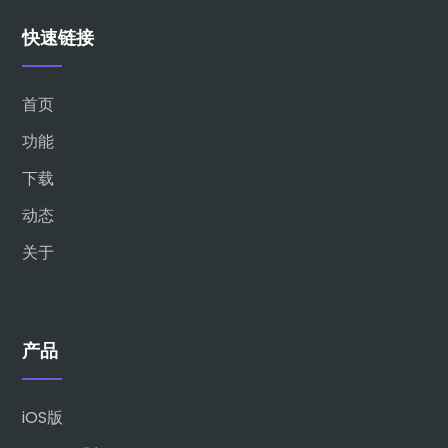
快速链接
首页
功能
下载
动态
关于
产品
iOS版