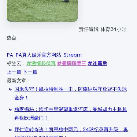
责任编辑: 体育24小时
热点
PA
PA真人娱乐官方网站
Stream
标签云：
#激情起伏再
#曼联联赛三
#连霸后
上一篇
下一篇
最新文章：
国米失守！凯拉特制胜一击，阿森纳独守欧冠不失球
金身！
独家揭秘：埃切韦里渴望重返河床，曼城却力主将其
再租欧洲豪门！
拜仁逆转奇迹！凯恩独中两元，24球纪录再升级，奥