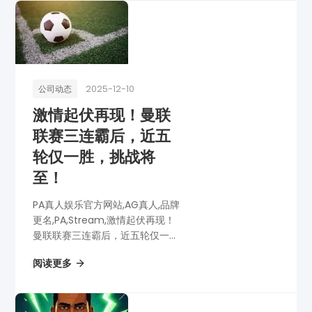
2025-12-10
公司动态
激情起伏再现！曼联
联赛三连霸后，近五
轮仅一胜，挑战将
至！
PA真人娱乐官方网站,AG真人,品牌
更名,PA,Stream,激情起伏再现！
曼联联赛三连霸后，近五轮仅一
胜，挑战将至！
阅读更多