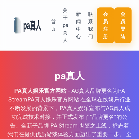
关
新
联
会
会
于
首
闻
系
员
员
pa
页
中
我
注
登
真
心
们
册
陆
人
pa真人
PA真人娱乐官方网站
- AG真人品牌更名为PA
StreamPA真人娱乐官方网站 在全球在线娱乐行业
不断发展的背景下，PA真人娱乐宣布与AG真人成
功完成技术对接，并正式发布了“品牌更名”的公
告。全新子品牌 PA Stream 也随之上线，标志着
我们在提供优质游戏体验方面迈出了重要一步。 全