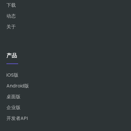
下载
动态
关于
产品
iOS版
Android版
桌面版
企业版
开发者API