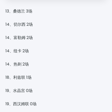
13、桑德兰 3场
14、切尔西 2场
14、富勒姆 2场
14、纽卡 2场
14、热刺 2场
18、利兹联 1场
19、水晶宫 0场
19、西汉姆联 0场