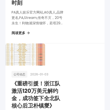
时刻
PA真人娱乐官方网站,AG真人,品牌
更名,PA,Stream,传奇不灭，20号
永生！利物浦深情缅怀，若塔29岁
生日未至，纪念永恒的传奇时刻
阅读更多
2026-01-03
公司动态
《重磅引援！浙江队
激活120万美元解约
金，成功签下全北队
核心后卫朴镇燮》