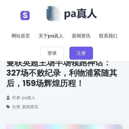
S
网站首页
关于pa真人
新闻资讯
联系我们
2026-01-06
登录
注册
曼联英超主场半场领跑神话：
327场不败纪录，利物浦紧随其
后，159场辉煌历程！
作者: pa真人
分类: 新闻资讯