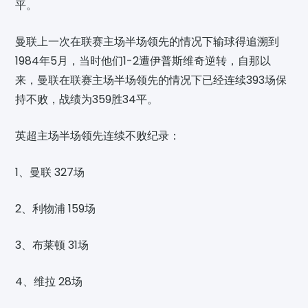
平。
曼联上一次在联赛主场半场领先的情况下输球得追溯到
1984年5月，当时他们1-2遭伊普斯维奇逆转，自那以
来，曼联在联赛主场半场领先的情况下已经连续393场保
持不败，战绩为359胜34平。
英超主场半场领先连续不败纪录：
1、曼联 327场
2、利物浦 159场
3、布莱顿 31场
4、维拉 28场