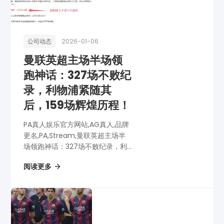
2026-01-06
公司动态
曼联英超主场半场领
跑神话：327场不败纪
录，利物浦紧随其
后，159场辉煌历程！
PA真人娱乐官方网站,AG真人,品牌
更名,PA,Stream,曼联英超主场半
场领跑神话：327场不败纪录，利
物浦紧随其后，159场辉煌历程！
阅读更多