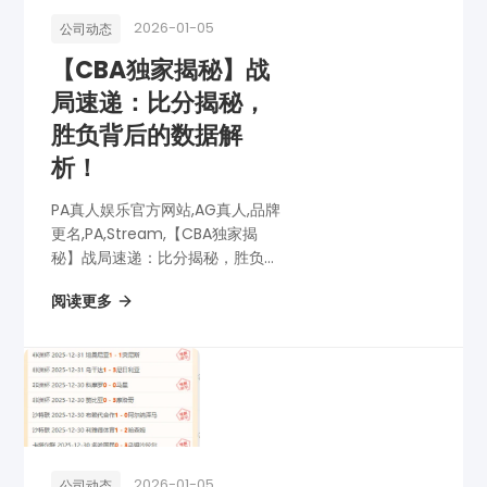
2026-01-05
公司动态
【CBA独家揭秘】战
局速递：比分揭秘，
胜负背后的数据解
析！
PA真人娱乐官方网站,AG真人,品牌
更名,PA,Stream,【CBA独家揭
秘】战局速递：比分揭秘，胜负背
后的数据解析！
阅读更多
2026-01-05
公司动态