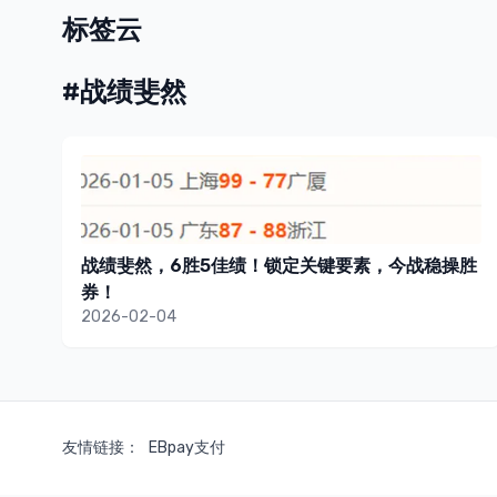
标签云
#战绩斐然
战绩斐然，6胜5佳绩！锁定关键要素，今战稳操胜
券！
2026-02-04
友情链接：
EBpay支付