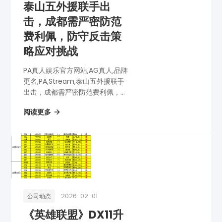
泰山五外援联手出
击，成都需严密防范
费利佩，防守反击策
略应对挑战
PA真人娱乐官方网站,AG真人,品牌
更名,PA,Stream,泰山五外援联手
出击，成都需严密防范费利佩，防
守反击策略应对挑战
阅读更多
2026-02-01
公司动态
《英雄联盟》DX11升