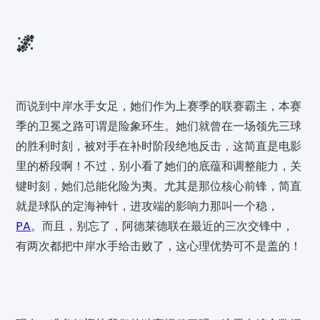
🌌
而说到中岸水手女足，她们作为上赛季的联赛霸主，本赛
季的卫冕之路可谓是险象环生。她们就曾在一场领先三球
的胜利时刻，被对手在补时阶段绝地反击，这简直是电影
里的桥段啊！不过，别小看了她们的底蕴和调整能力，关
键时刻，她们总能化险为夷。尤其是那位核心前锋，简直
就是球队的定海神针，进攻端的影响力那叫一个稳，
PA
。而且，别忘了，阿德莱德联在最近的三次交锋中，
有两次都把中岸水手给击败了，这心理优势可不是盖的！