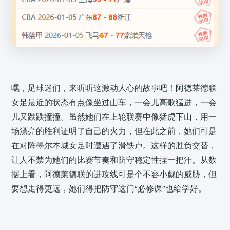
嘿，足球迷们，来听听这激动人心的故事吧！阿德莱德联
女足最近的状态有点像坐过山车，一会儿高歌猛进，一会
儿又跌跌撞撞。虽然她们在上轮联赛中像猛虎下山，用一
场漂亮的胜利证明了自己的火力，但在此之前，她们可是
在对阵墨尔本城女足时遭遇了滑铁卢。这样的胜负交替，
让人不禁为她们的比赛节奏和防守稳定性捏一把汗。从数
据上看，阿德莱德联的进攻线可是个不容小觑的威胁，但
要想走得更远，她们得把防守这门“必修课”也给学好。