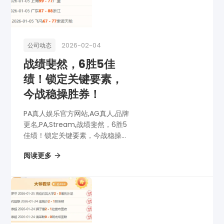
2026-02-04
公司动态
战绩斐然，6胜5佳
绩！锁定关键要素，
今战稳操胜券！
PA真人娱乐官方网站,AG真人,品牌
更名,PA,Stream,战绩斐然，6胜5
佳绩！锁定关键要素，今战稳操胜
券！
阅读更多