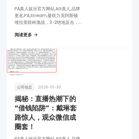
PA真人娱乐官方网站,AG真人,品牌
更名,PA,Stream,曼联力克阿斯顿
维拉英联杯激战，3-2绝地反击，
两度落后逆转晋级16强！
阅读更多
2026-01-30
公司动态
揭秘：直播热潮下的
“借钱陷阱”：戴琳套
路惊人，观众微信成
圈套！
PA真人娱乐官方网站,AG真人,品牌