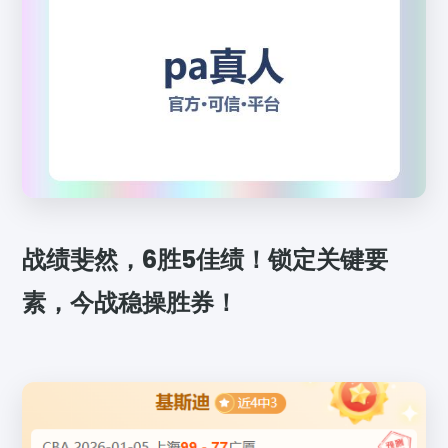
战绩斐然，6胜5佳绩！锁定关键要
素，今战稳操胜券！