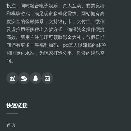
投注，同时融合电子娱乐、真人互动、彩票竞猜
和棋牌游戏，满足玩家多样化需求。网站拥有高
度安全的金融体系，支持银行卡、支付宝、微信
及虚拟币等多种出入款方式，确保资金操作便捷
高效。新用户注册即可领取彩金大礼，节假日期
间还有更多丰厚福利加码。pa真人以流畅的体验
和国际化水准，为玩家打造公平、刺激的娱乐空
间。
快速链接
首页