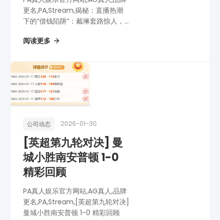
更名,PA,Stream,揭秘：直播热潮
下的“借钱陷阱”：戴琳套路惊人，
观众微信成圈套！
阅读更多
2026-01-30
公司动态
[英超第九轮对决] 曼
城小胜南安普顿 1-0
精彩回顾
PA真人娱乐官方网站,AG真人,品牌
更名,PA,Stream,[英超第九轮对决]
曼城小胜南安普顿 1-0 精彩回顾