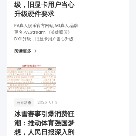
级，旧显卡用户当心
升级硬件要求
PA真人娱乐官方网站,AG真人,品牌
更名,PA,Stream,《英雄联盟》
DX11升级，旧显卡用户当心升级硬
件要求
阅读更多
2026-01-31
公司动态
冰雪赛事引爆消费狂
潮：推动体育强国梦
想，人民日报深入剖