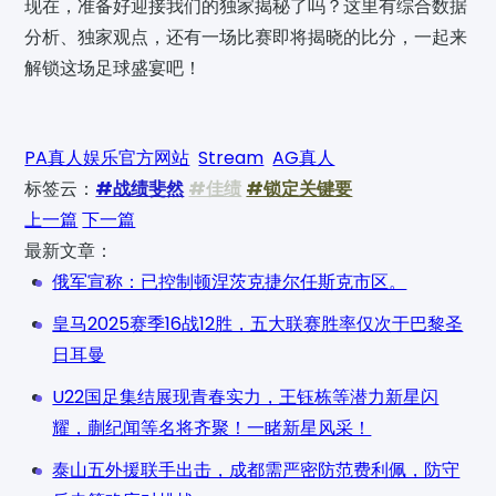
现在，准备好迎接我们的独家揭秘了吗？这里有综合数据
分析、独家观点，还有一场比赛即将揭晓的比分，一起来
解锁这场足球盛宴吧！
PA真人娱乐官方网站
Stream
AG真人
标签云：
#战绩斐然
#佳绩
#锁定关键要
上一篇
下一篇
最新文章：
俄军宣称：已控制顿涅茨克捷尔任斯克市区。
皇马2025赛季16战12胜，五大联赛胜率仅次于巴黎圣
日耳曼
U22国足集结展现青春实力，王钰栋等潜力新星闪
耀，蒯纪闻等名将齐聚！一睹新星风采！
泰山五外援联手出击，成都需严密防范费利佩，防守