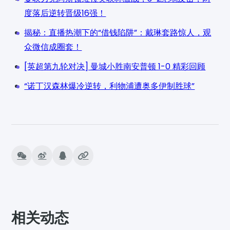
度落后逆转晋级16强！
揭秘：直播热潮下的“借钱陷阱”：戴琳套路惊人，观
众微信成圈套！
[英超第九轮对决] 曼城小胜南安普顿 1-0 精彩回顾
“诺丁汉森林爆冷逆转，利物浦遭奥多伊制胜球”
相关动态