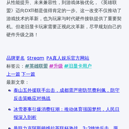
从性能提升、未来兼容性，到游戏体验优化，《英雄联
盟》迈向DX11都是值得肯定的一步。这一改变不仅推动了
游戏技术的革新，也为玩家与时代硬件接轨提供了重要契
机。但老旧显卡玩家需要正视此次革新，尽早规划自己的
硬件升级之路！
品牌更名
Stream
PA真人娱乐官方网站
标签云：
#英雄联盟
#升级
#旧显卡用户
上一篇
下一篇
最新文章：
泰山五外援联手出击，成都需严密防范费利佩，防守
反击策略应对挑战
冰雪赛事引爆消费狂潮：推动体育强国梦想，人民日
报深入剖析
曼联力克阿斯顿维拉英联杯激战，3-2绝地反击，两