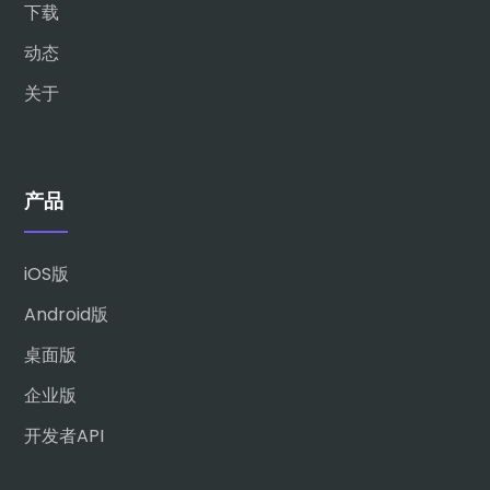
下载
动态
关于
产品
iOS版
Android版
桌面版
企业版
开发者API