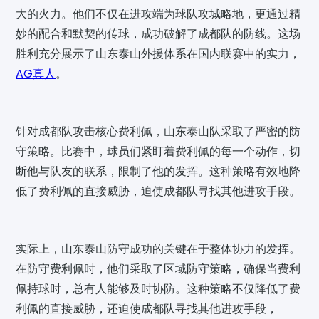
大的火力。他们不仅在进攻端为球队攻城略地，更通过精
妙的配合和默契的传球，成功破解了成都队的防线。这场
胜利充分展示了山东泰山外援体系在国内联赛中的实力，
AG真人
。
针对成都队攻击核心费利佩，山东泰山队采取了严密的防
守策略。比赛中，球员们紧盯着费利佩的每一个动作，切
断他与队友的联系，限制了他的发挥。这种策略有效地降
低了费利佩的直接威胁，迫使成都队寻找其他进攻手段。
实际上，山东泰山防守成功的关键在于整体协力的发挥。
在防守费利佩时，他们采取了区域防守策略，确保当费利
佩持球时，总有人能够及时协防。这种策略不仅降低了费
利佩的直接威胁，还迫使成都队寻找其他进攻手段，