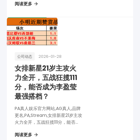
阅读更多
2026-01-28
公司动态
女排新星21岁主攻火
力全开，五战狂揽111
分，能否成为李盈莹
最强搭档？
PA真人娱乐官方网站,AG真人,品牌
更名,PA,Stream,女排新星21岁主攻
火力全开，五战狂揽111分，能否成
为李盈莹最强搭档？
阅读更多