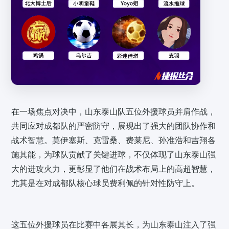
在一场焦点对决中，山东泰山队五位外援球员并肩作战，
共同应对成都队的严密防守，展现出了强大的团队协作和
战术智慧。莫伊塞斯、克雷桑、费莱尼、孙准浩和吉翔各
施其能，为球队贡献了关键进球，不仅体现了山东泰山强
大的进攻火力，更彰显了他们在战术布局上的高超智慧，
尤其是在对成都队核心球员费利佩的针对性防守上。
这五位外援球员在比赛中各展其长，为山东泰山注入了强