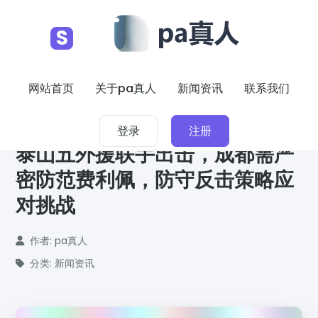
S
网站首页
关于pa真人
新闻资讯
联系我们
2026-02-01
登录
注册
泰山五外援联手出击，成都需严
密防范费利佩，防守反击策略应
对挑战
作者: pa真人
分类: 新闻资讯