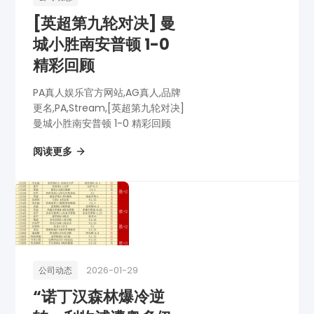
[英超第九轮对决] 曼
城小胜南安普顿 1-0
精彩回顾
PA真人娱乐官方网站,AG真人,品牌
更名,PA,Stream,[英超第九轮对决]
曼城小胜南安普顿 1-0 精彩回顾
阅读更多
2026-01-29
公司动态
“诺丁汉森林爆冷逆