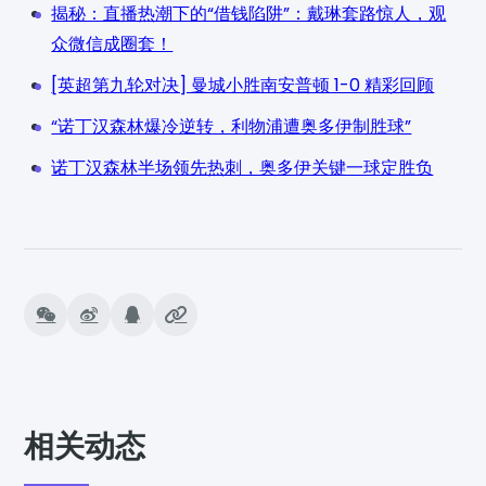
揭秘：直播热潮下的“借钱陷阱”：戴琳套路惊人，观
众微信成圈套！
[英超第九轮对决] 曼城小胜南安普顿 1-0 精彩回顾
“诺丁汉森林爆冷逆转，利物浦遭奥多伊制胜球”
诺丁汉森林半场领先热刺，奥多伊关键一球定胜负
相关动态