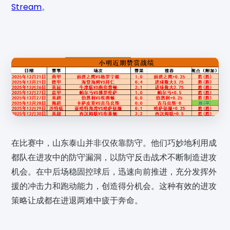
Stream
。
在比赛中，山东泰山并非仅依靠防守。他们巧妙地利用成
都队在进攻中的防守漏洞，以防守反击战术不断制造进攻
机会。在中后场稳固控球后，迅速向前推进，充分发挥外
援的冲击力和跑动能力，创造得分机会。这种有效的进攻
策略让成都在进退两难中疲于奔命。