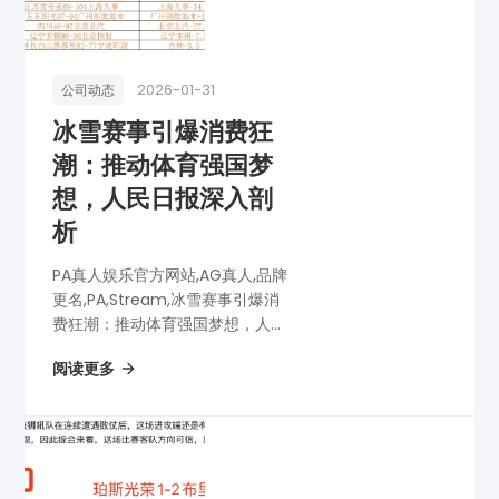
2026-01-31
公司动态
冰雪赛事引爆消费狂
潮：推动体育强国梦
想，人民日报深入剖
析
PA真人娱乐官方网站,AG真人,品牌
更名,PA,Stream,冰雪赛事引爆消
费狂潮：推动体育强国梦想，人民
日报深入剖析
阅读更多