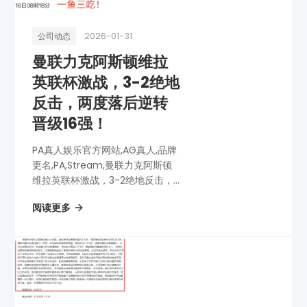
2026-01-31
公司动态
曼联力克阿斯顿维拉
英联杯激战，3-2绝地
反击，两度落后逆转
晋级16强！
PA真人娱乐官方网站,AG真人,品牌
更名,PA,Stream,曼联力克阿斯顿
维拉英联杯激战，3-2绝地反击，
两度落后逆转晋级16强！
阅读更多