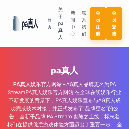
关
新
联
会
会
于
首
闻
系
员
员
pa
页
中
我
注
登
真
心
们
册
陆
人
pa真人
PA真人娱乐官方网站
- AG真人品牌更名为PA
StreamPA真人娱乐官方网站 在全球在线娱乐行业
不断发展的背景下，PA真人娱乐宣布与AG真人成
功完成技术对接，并正式发布了“品牌更名”的公
告。全新子品牌 PA Stream 也随之上线，标志着
我们在提供优质游戏体验方面迈出了重要一步。 全