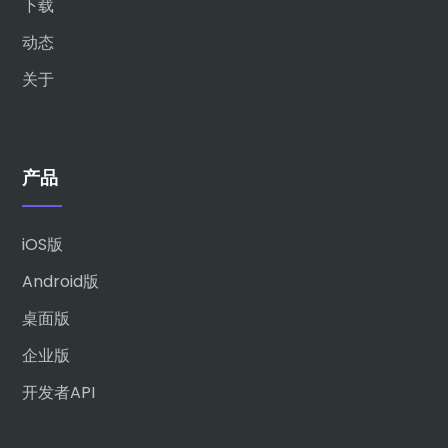
下载
动态
关于
产品
iOS版
Android版
桌面版
企业版
开发者API