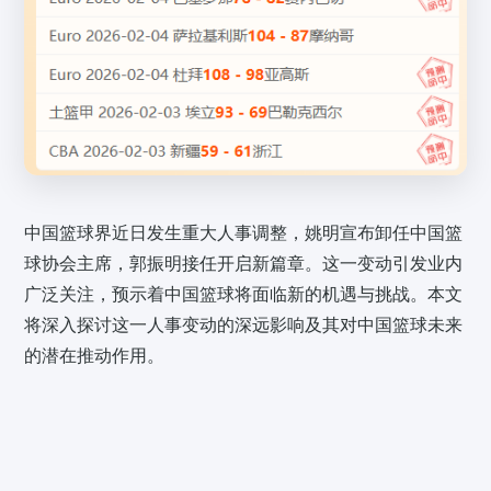
中国篮球界近日发生重大人事调整，姚明宣布卸任中国篮
球协会主席，郭振明接任开启新篇章。这一变动引发业内
广泛关注，预示着中国篮球将面临新的机遇与挑战。本文
将深入探讨这一人事变动的深远影响及其对中国篮球未来
的潜在推动作用。