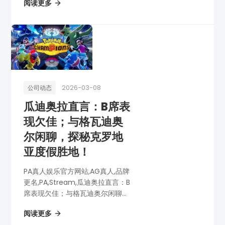
阅读更多
2026-03-08
公司动态
瓜迪奥拉直言：B席表
现欠佳；与格瓦迪奥
尔闲聊，探秘克罗地
亚度假胜地！
PA真人娱乐官方网站,AG真人,品牌
更名,PA,Stream,瓜迪奥拉直言：B
席表现欠佳；与格瓦迪奥尔闲聊，
探秘克罗地亚度假胜地！
阅读更多