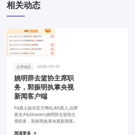
相关动态
2026-03-12
公司动态
姚明辞去篮协主席职
务，郭振明执掌央视
新闻客户端
PA真人娱乐官方网站,AG真人,品牌
更名,PA,Stream,姚明辞去篮协主
席职务，郭振明执掌央视新闻客户
端
阅读更多