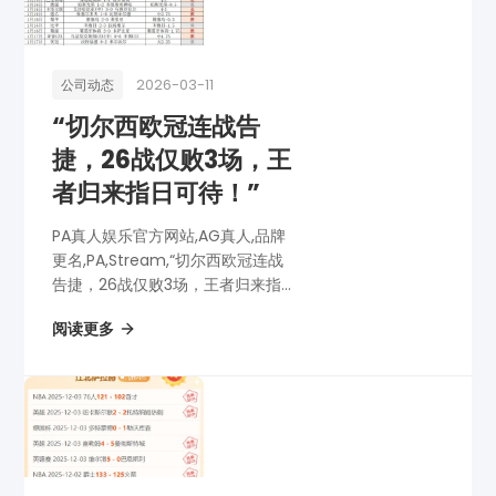
2026-03-11
公司动态
“切尔西欧冠连战告
捷，26战仅败3场，王
者归来指日可待！”
PA真人娱乐官方网站,AG真人,品牌
更名,PA,Stream,“切尔西欧冠连战
告捷，26战仅败3场，王者归来指
日可待！”
阅读更多