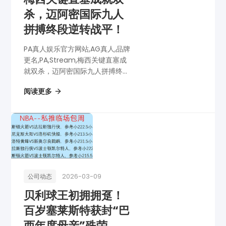
杀，迈阿密国际九人
拼搏终段逆转战平！
PA真人娱乐官方网站,AG真人,品牌
更名,PA,Stream,梅西关键直塞成
就双杀，迈阿密国际九人拼搏终段
逆转战平！
阅读更多
2026-03-09
公司动态
贝利球王初拥拥趸！
百岁塞莱斯特获封“巴
西年度母亲”殊荣