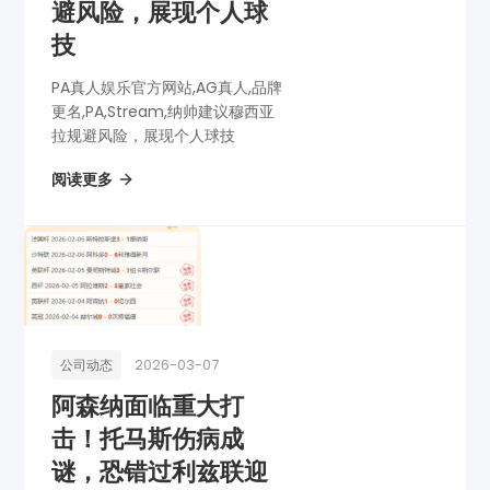
避风险，展现个人球
技
PA真人娱乐官方网站,AG真人,品牌
更名,PA,Stream,纳帅建议穆西亚
拉规避风险，展现个人球技
阅读更多
2026-03-07
公司动态
阿森纳面临重大打
击！托马斯伤病成
谜，恐错过利兹联迎