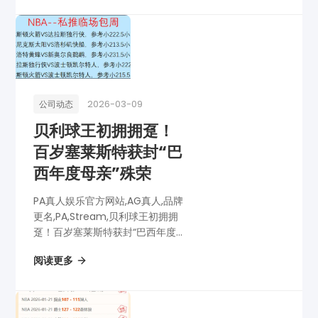
2026-03-09
公司动态
贝利球王初拥拥趸！
百岁塞莱斯特获封“巴
西年度母亲”殊荣
PA真人娱乐官方网站,AG真人,品牌
更名,PA,Stream,贝利球王初拥拥
趸！百岁塞莱斯特获封“巴西年度母
亲”殊荣
阅读更多