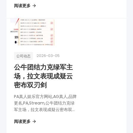
任不变
阅读更多
2026-03-05
公司动态
公牛团结力克绿军主
场，拉文表现成疑云
密布双刃剑
PA真人娱乐官方网站,AG真人,品牌
更名,PA,Stream,公牛团结力克绿
军主场，拉文表现成疑云密布双刃
剑
阅读更多