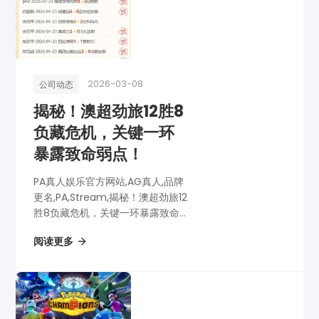
2026-03-08
公司动态
揭秘！澳超劲旅12胜8
负藏危机，关键一环
暴露致命弱点！
PA真人娱乐官方网站,AG真人,品牌
更名,PA,Stream,揭秘！澳超劲旅12
胜8负藏危机，关键一环暴露致命
弱点！
阅读更多