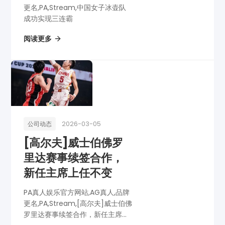
更名,PA,Stream,中国女子冰壶队
成功实现三连霸
阅读更多
2026-03-05
公司动态
[高尔夫]威士伯佛罗
里达赛事续签合作，
新任主席上任不变
PA真人娱乐官方网站,AG真人,品牌
更名,PA,Stream,[高尔夫]威士伯佛
罗里达赛事续签合作，新任主席上