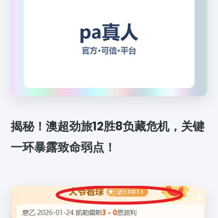
揭秘！澳超劲旅12胜8负藏危机，关键
一环暴露致命弱点！