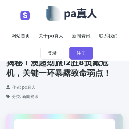
S
网站首页
关于pa真人
新闻资讯
联系我们
2026-03-08
登录
注册
揭秘！澳超劲旅12胜8负藏危
机，关键一环暴露致命弱点！
作者: pa真人
分类: 新闻资讯