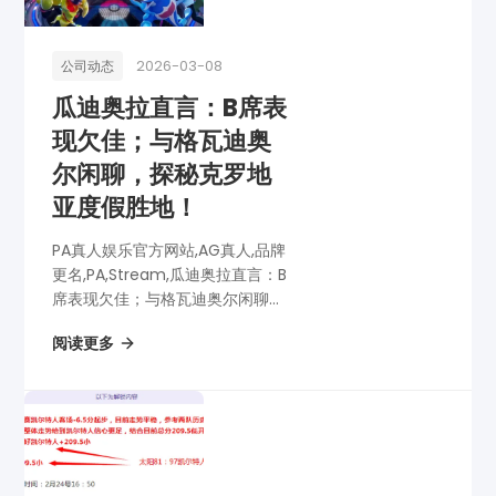
2026-03-08
公司动态
瓜迪奥拉直言：B席表
现欠佳；与格瓦迪奥
尔闲聊，探秘克罗地
亚度假胜地！
PA真人娱乐官方网站,AG真人,品牌
更名,PA,Stream,瓜迪奥拉直言：B
席表现欠佳；与格瓦迪奥尔闲聊，
探秘克罗地亚度假胜地！
阅读更多