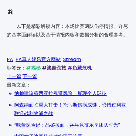
🍌
以下是精彩解锁内容：本场比赛两队伤停情报、详尽
的基本面解读以及基于情报内容和数据分析的合理参考。
PA
PA真人娱乐官方网站
Stream
标签云：
#揭秘
#澳超劲旅
#负藏危机
上一篇
下一篇
最新文章：
纳帅建议穆西亚拉规避风险，展现个人球技
阿森纳面临重大打击！托马斯伤病成谜，恐错过利兹
联迎战利物浦之战
“味蕾探险记：品鉴拉面，乒乓竞技乐享团队时光”