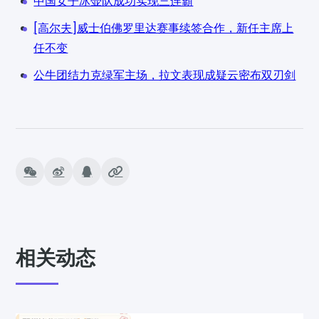
中国女子冰壶队成功实现三连霸
[高尔夫]威士伯佛罗里达赛事续签合作，新任主席上
任不变
公牛团结力克绿军主场，拉文表现成疑云密布双刃剑
相关动态