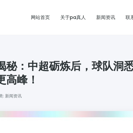
网站首页
关于pa真人
新闻资讯
联
揭秘：中超砺炼后，球队洞
更高峰！
类: 新闻资讯