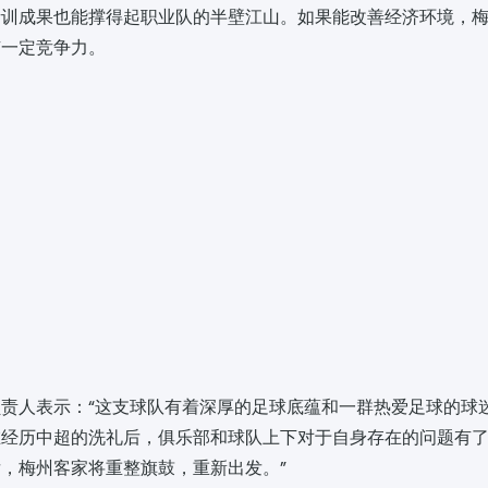
青训成果也能撑得起职业队的半壁江山。如果能改善经济环境，
有一定竞争力。
责人表示：“这支球队有着深厚的足球底蕴和一群热爱足球的球
在经历中超的洗礼后，俱乐部和球队上下对于自身存在的问题有
，梅州客家将重整旗鼓，重新出发。”