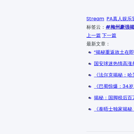
Stream
PA真人娱乐
标签云：
#梅州豪强
上一篇
下一篇
最新文章：
“揭秘重返故土在
国安球迷热情高涨
《法尔克揭秘：哈
《巴蜀惊爆：34
揭秘：国脚税后百
《泰晤士独家揭秘：