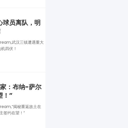
心球员离队，明
！
tream,武汉三镇遭遇重大
危机四伏！
家：布纳-萨尔
望！”
tream,“揭秘重返故土在
主签约在望！”