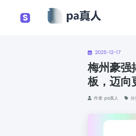
S
2025-12-17
梅州豪强
板，迈向
作者: pa真人
分