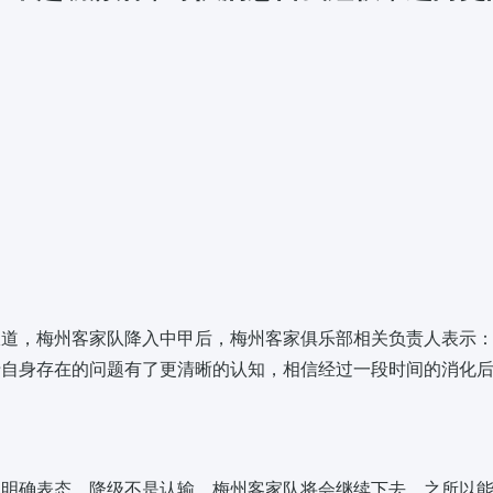
道，梅州客家队降入中甲后，梅州客家俱乐部相关负责人表示：
于自身存在的问题有了更清晰的认知，相信经过一段时间的消化
已明确表态，降级不是认输，梅州客家队将会继续下去。之所以