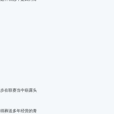
逐步在联赛当中崭露头
舍得葬送多年经营的青