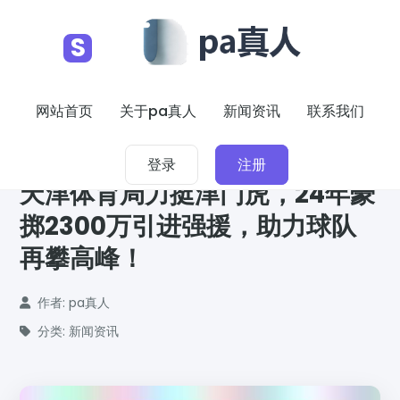
S
网站首页
关于pa真人
新闻资讯
联系我们
2026-01-01
登录
注册
天津体育局力挺津门虎，24年豪
掷2300万引进强援，助力球队
再攀高峰！
作者: pa真人
分类: 新闻资讯