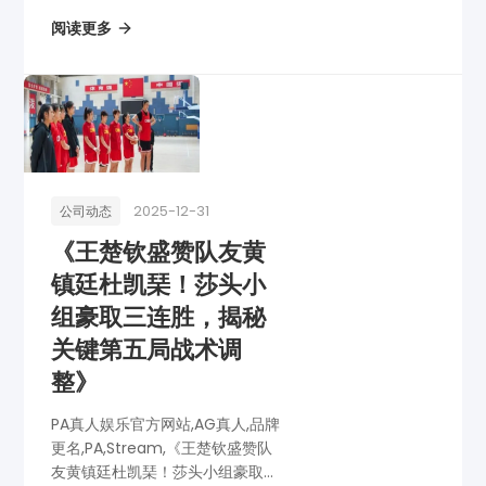
宴
阅读更多
2025-12-31
公司动态
《王楚钦盛赞队友黄
镇廷杜凯琹！莎头小
组豪取三连胜，揭秘
关键第五局战术调
整》
PA真人娱乐官方网站,AG真人,品牌
更名,PA,Stream,《王楚钦盛赞队
友黄镇廷杜凯琹！莎头小组豪取三