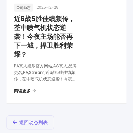
2025-12-28
公司动态
近6战5胜佳绩频传，
荃中喷气机状态逆
袭！今夜主场能否再
下一城，捍卫胜利荣
耀？
PA真人娱乐官方网站,AG真人,品牌
更名,PA,Stream,近6战5胜佳绩频
传，荃中喷气机状态逆袭！今夜主
场能否再下一城，捍卫胜利荣耀？
阅读更多
返回动态列表