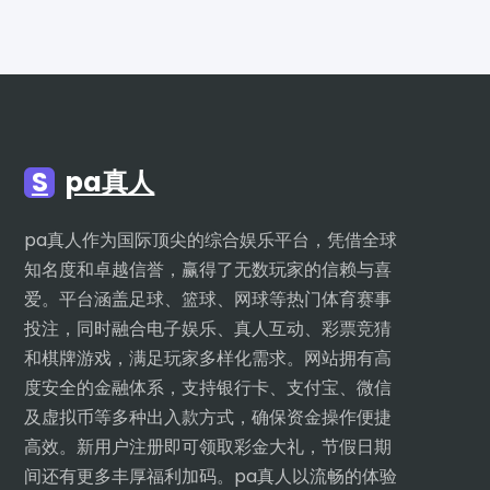
S
pa真人
pa真人作为国际顶尖的综合娱乐平台，凭借全球
知名度和卓越信誉，赢得了无数玩家的信赖与喜
爱。平台涵盖足球、篮球、网球等热门体育赛事
投注，同时融合电子娱乐、真人互动、彩票竞猜
和棋牌游戏，满足玩家多样化需求。网站拥有高
度安全的金融体系，支持银行卡、支付宝、微信
及虚拟币等多种出入款方式，确保资金操作便捷
高效。新用户注册即可领取彩金大礼，节假日期
间还有更多丰厚福利加码。pa真人以流畅的体验