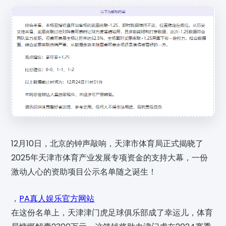
12月10日，北京的钟声敲响，天津市体育局正式揭晓了
2025年天津市体育产业发展专项资金的支持大幕，一份
激动人心的资助项目公示名单随之诞生！
，
PA真人娱乐官方网站
在这份名单上，天津津门虎足球俱乐部成了幸运儿，体育