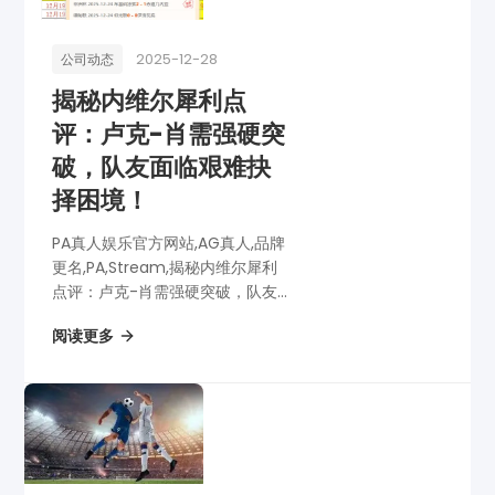
2025-12-28
公司动态
揭秘内维尔犀利点
评：卢克-肖需强硬突
破，队友面临艰难抉
择困境！
PA真人娱乐官方网站,AG真人,品牌
更名,PA,Stream,揭秘内维尔犀利
点评：卢克-肖需强硬突破，队友
面临艰难抉择困境！
阅读更多