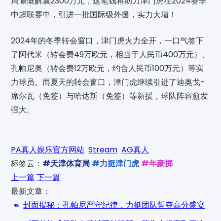
局慷慨解囊2300万元，这笔钱将助力津门虎在2024赛季
中超联赛中，引进一批国际级外援，实力大增！
2024年的冬季转会窗口，津门虎火力全开，一口气签下
了阿代米（转会费49万欧元，相当于人民币400万元）、
孔帕尼奥（转会费12万欧元，约合人民币100万元）等实
力球员。而夏天的转会窗口，津门虎继续引进了迪奥戈-
席尔瓦（免签）与哈达斯（免签）等新援，球队阵容愈发
强大。
PA真人娱乐官方网站
Stream
AG真人
标签云：
#天津体育局
#力挺津门虎
#年豪掷
上一篇
下一篇
最新文章：
封面揭秘：孔帕尼严守纪律，力挺团队誓夺高分盛宴