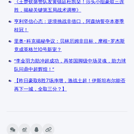
《王楚钦盛赞队友黄镇廷杜凯琹！莎头小组豪取三连
胜，揭秘关键第五局战术调整》
亨利坚信心态：逆境挑战非借口，阿森纳誓夺本赛季
桂冠！
里奥-科克揭秘争议：贝林厄姆非目标，摩根-罗杰斯
竟成英格兰10号新宠？
“李金羽力助冲超成功，再签国脚级中场灵魂，助力球
队问鼎中超辉煌！”
【昨日豪取8胜7场净增，激战土超！伊斯坦布尔能否
再下一城，全取三分？】