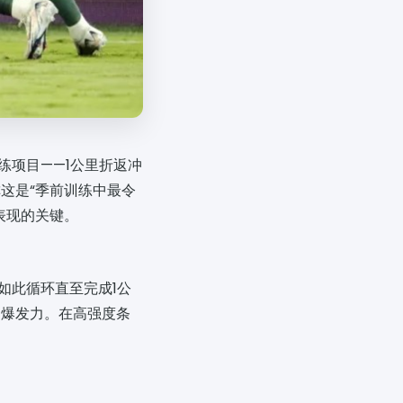
练项目——1公里折返冲
这是“季前训练中最令
表现的关键。
如此循环直至完成1公
和爆发力。在高强度条