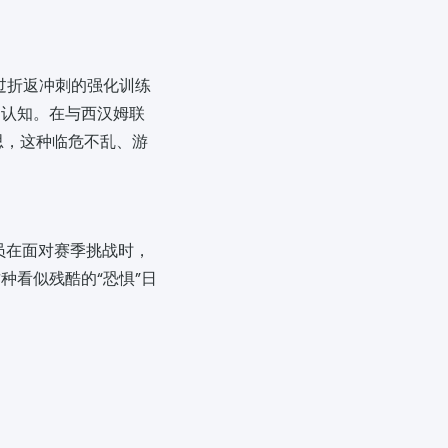
通过折返冲刺的强化训练
的认知。在与西汉姆联
思，这种临危不乱、游
员在面对赛季挑战时，
种看似残酷的“恐惧”日