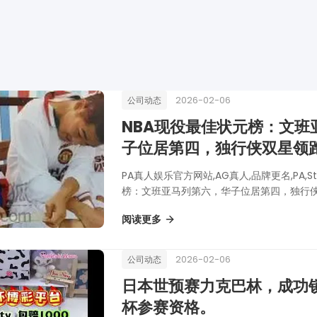
2026-02-06
公司动态
NBA现役最佳状元榜：文班
子位居第四，独行侠双星领
PA真人娱乐官方网站,AG真人,品牌更名,PA,S
榜：文班亚马列第六，华子位居第四，独行
阅读更多
2026-02-06
公司动态
日本世预赛力克巴林，成功
杯参赛资格。