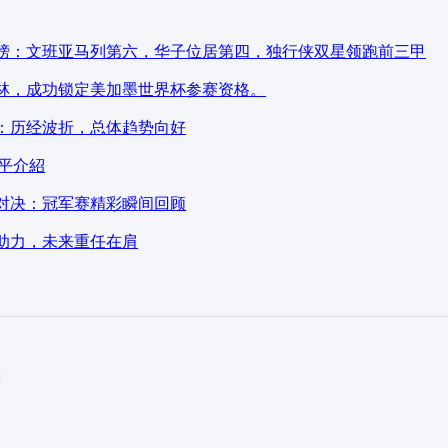
元榜：文班亚马列第六，华子位居第四，独行侠双星领跑前三甲
林，成功锁定美加墨世界杯参赛资格。
：历经波折，总体趋势向好
生平介紹
对决：冠军赛精彩瞬间回顾
助力，未来重任在肩