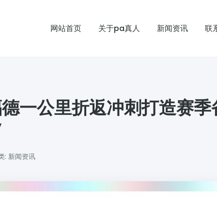
网站首页
关于pa真人
新闻资讯
联
福德一公里折返冲刺打造赛季
”
类: 新闻资讯