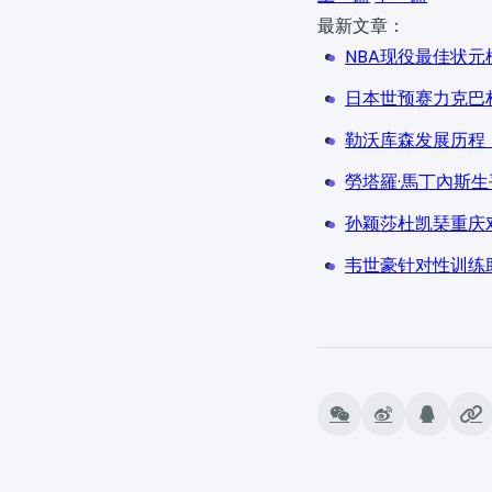
最新文章：
NBA现役最佳状
日本世预赛力克巴
勒沃库森发展历程
勞塔羅·馬丁內斯
孙颖莎杜凯琹重庆
韦世豪针对性训练