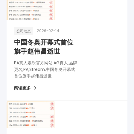
2026-02-14
公司动态
中国冬奥开幕式首位
旗手赵伟昌逝世
PA真人娱乐官方网站,AG真人,品牌
更名,PA,Stream,中国冬奥开幕式
首位旗手赵伟昌逝世
阅读更多