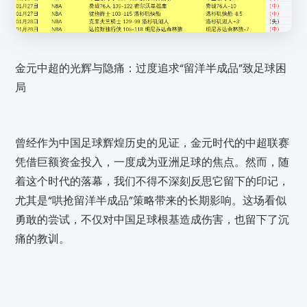
金元中超的光辉与隐痛：过度追求“留洋半成品”致足球困
局
曾经作为中国足球辉煌历史的见证，金元时代的中超联赛
凭借巨额资金投入，一度成为亚洲足球的焦点。然而，随
着这个时代的落幕，我们不得不深刻反思它留下的印记，
尤其是“哄抢留洋半成品”策略带来的长期影响。这场看似
勇敢的尝试，不仅对中国足球根基造成伤害，也留下了沉
痛的教训。