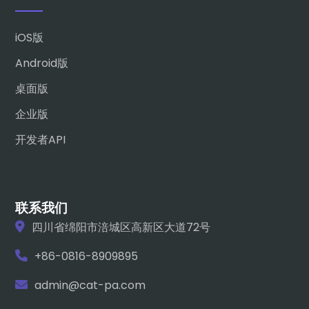
iOS版
Android版
桌面版
企业版
开发者API
联系我们
四川省绵阳市涪城区高新区大道72号
+86-0816-8909895
admin@cat-pa.com