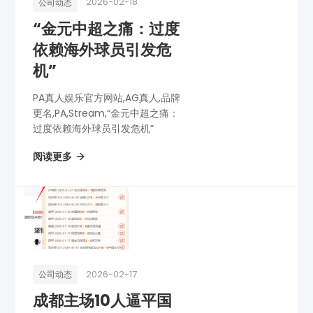
2026-02-18
公司动态
“金元中超之痛：过度
依赖海外球员引发危
机”
PA真人娱乐官方网站,AG真人,品牌
更名,PA,Stream,“金元中超之痛：
过度依赖海外球员引发危机”
阅读更多
2026-02-17
公司动态
成都主场10人逼平国