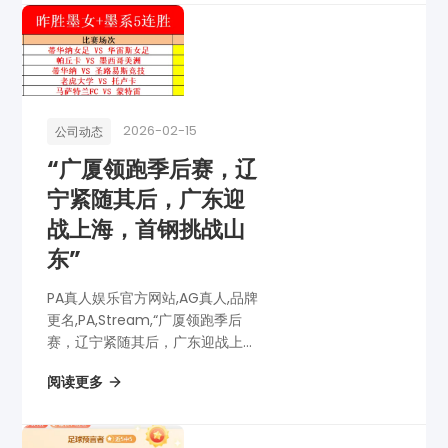
2026-02-15
公司动态
“广厦领跑季后赛，辽
宁紧随其后，广东迎
战上海，首钢挑战山
东”
PA真人娱乐官方网站,AG真人,品牌
更名,PA,Stream,“广厦领跑季后
赛，辽宁紧随其后，广东迎战上
海，首钢挑战山东”
阅读更多