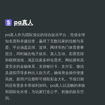
S
pa真人
pa真人作为国际顶尖的综合娱乐平台，凭借全球
知名度和卓越信誉，赢得了无数玩家的信赖与喜
爱。平台涵盖足球、篮球、网球等热门体育赛事
投注，同时融合电子娱乐、真人互动、彩票竞猜
和棋牌游戏，满足玩家多样化需求。网站拥有高
度安全的金融体系，支持银行卡、支付宝、微信
及虚拟币等多种出入款方式，确保资金操作便捷
高效。新用户注册即可领取彩金大礼，节假日期
间还有更多丰厚福利加码。pa真人以流畅的体验
和国际化水准，为玩家打造公平、刺激的娱乐空
间。