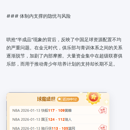
### 体制内支撑的隐忧与风险
哄抢“半成品”现象的背后，反映了中国足球资源配置不均
的严重问题。在金元时代，俱乐部与青训体系之间的关系
逐渐脱节，加剧了内部摩擦。大量资金集中在超级联赛俱
乐部，而用于推动青少年培养计划的支持却长期不足。