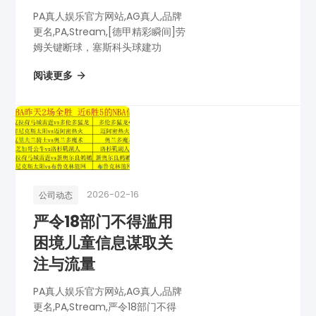
PA真人娱乐官方网站,AG真人,品牌
更名,PA,Stream,[德甲精彩瞬间]劳
姆关键断球，塞斯科头球建功
阅读更多
2026-02-16
公司动态
严令18部门不得滥用
困境儿童信息谋取关
注与流量
PA真人娱乐官方网站,AG真人,品牌
更名,PA,Stream,严令18部门不得