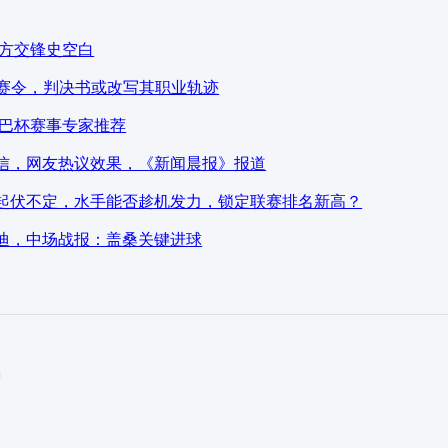
双方交锋史空白
禁赛令，判决书或改写其职业轨迹
罗巴杯赛事专家推荐
信，网友热议效果，《新闻晨报》报道
起伏不定，水手能否趁机发力，锁定联赛排名新高？
迪，中场战报：盖桑关键进球