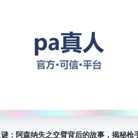
之谜：阿森纳失之交臂背后的故事，揭秘枪