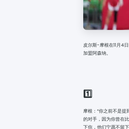
皮尔斯-摩根在11月
加盟阿森纳。
1️⃣
摩根：“你之前不是提
的对手，因为你曾在
下你，他们宁愿不留下