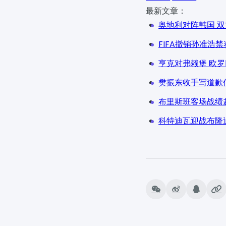
最新文章：
奥地利对阵韩国 
FIFA撤销孙准浩
亨克对弗赖堡 欧
樊振东收手写道歉
布里斯班客场战绩
科特迪瓦迎战布隆