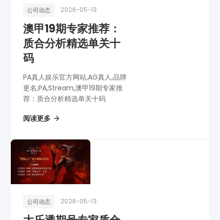
2026-05-13
公司动态
澳甲19期专家推荐：
质合分析精选单关十
码
PA真人娱乐官方网站,AG真人,品牌
更名,PA,Stream,澳甲19期专家推
荐：质合分析精选单关十码
阅读更多
2026-05-13
公司动态