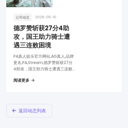
2026-05-10
公司动态
德罗赞斩获27分4助
攻，国王助力骑士遭
遇三连败困境
PA真人娱乐官方网站,AG真人,品牌
更名,PA,Stream,德罗赞斩获27分
4助攻，国王助力骑士遭遇三连败
困境
阅读更多
返回动态列表