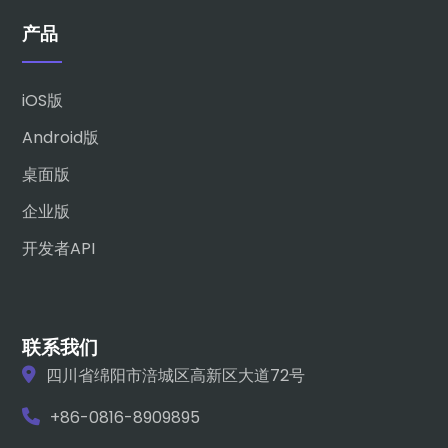
产品
iOS版
Android版
桌面版
企业版
开发者API
联系我们
四川省绵阳市涪城区高新区大道72号
+86-0816-8909895