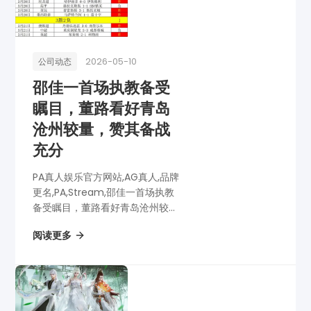
2026-05-10
公司动态
邵佳一首场执教备受
瞩目，董路看好青岛
沧州较量，赞其备战
充分
PA真人娱乐官方网站,AG真人,品牌
更名,PA,Stream,邵佳一首场执教
备受瞩目，董路看好青岛沧州较
量，赞其备战充分
阅读更多