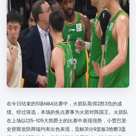
在今日结束的5场NBA比赛中，火箭队取得2胜3负的成
绩。经过筛选，本场的焦点赛事为火箭对阵国王。火箭队
在上场以125-105大胜爵士的比赛中表现强势，小贾巴里·
史密斯攻防两端均有出色表现，贡献31分9篮板3抢断3盖