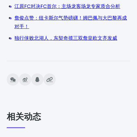
江原FC对决FC首尔：主场龙客场龙专家质合分析
詹俊点赞：纽卡斯尔气势磅礴！姆巴佩与大巴黎再成
对手！
独行侠败北湖人，东契奇揽三双詹皇欧文齐发威
相关动态