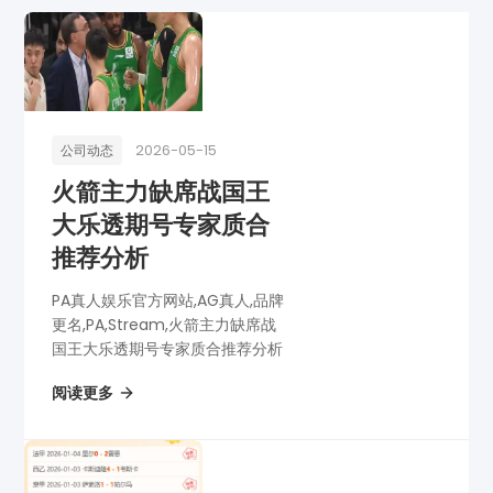
2026-05-15
公司动态
火箭主力缺席战国王
大乐透期号专家质合
推荐分析
PA真人娱乐官方网站,AG真人,品牌
更名,PA,Stream,火箭主力缺席战
国王大乐透期号专家质合推荐分析
阅读更多