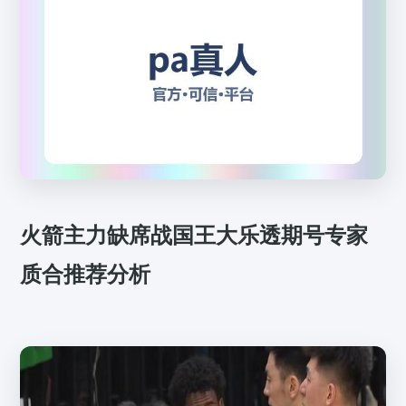
火箭主力缺席战国王大乐透期号专家
质合推荐分析