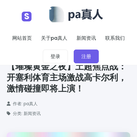
S
网站首页
关于pa真人
新闻资讯
联系我们
2026-02-19
登录
注册
【璀璨黄金之夜】土超焦点战：
开塞利体育主场激战高卡尔利，
激情碰撞即将上演！
作者: pa真人
分类: 新闻资讯