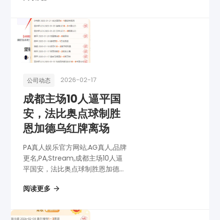
2026-02-17
公司动态
成都主场10人逼平国
安，法比奥点球制胜
恩加德乌红牌离场
PA真人娱乐官方网站,AG真人,品牌
更名,PA,Stream,成都主场10人逼
平国安，法比奥点球制胜恩加德乌
红牌离场
阅读更多