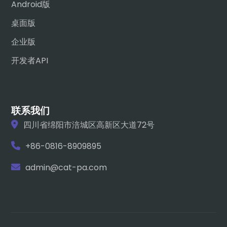
Android版
桌面版
企业版
开发者API
联系我们
四川省绵阳市涪城区高新区大道72号
+86-0816-8909895
admin@cat-pa.com