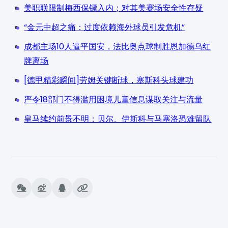
美职联限制梅西保镖入内；对其美赛场安全性存疑
“金元中超之痛：过度依赖海外球员引发危机”
成都主场10人逼平国安，法比奥点球制胜恩加德乌红
牌离场
[德甲精彩瞬间]劳姆关键断球，塞斯科头球建功
严令18部门不得滥用困境儿童信息谋取关注与流量
皇马续约前景不明：贝尔、伊斯科与马塞洛恐难留队