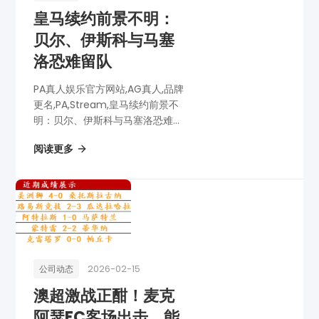
皇马续约前景不明：
贝尔、伊斯科与马塞
洛恐难留队
PA真人娱乐官方网站,AG真人,品牌
更名,PA,Stream,皇马续约前景不
明：贝尔、伊斯科与马塞洛恐难留
队
阅读更多
2026-02-15
公司动态
澳超激战正酣！麦克
阿瑟FC客场出击，能