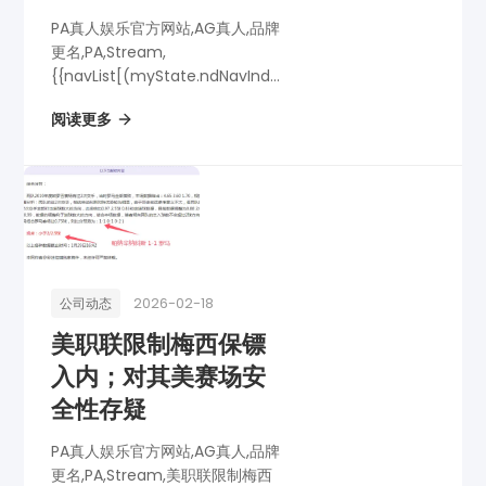
PA真人娱乐官方网站,AG真人,品牌
更名,PA,Stream,
{{navList[(myState.ndNavIndex
＞ 0) ？ (myState.ndNavIndex
阅读更多
- 1) ： (navList.length -
1)].nam...
2026-02-18
公司动态
美职联限制梅西保镖
入内；对其美赛场安
全性存疑
PA真人娱乐官方网站,AG真人,品牌
更名,PA,Stream,美职联限制梅西