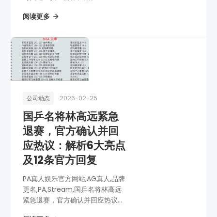
阅读更多
2026-02-25
公司动态
国乒名将林高远紧急
退赛，官方确认并回
应热议：解析6大亮点
及12条官方回复
PA真人娱乐官方网站,AG真人,品牌
更名,PA,Stream,国乒名将林高远
紧急退赛，官方确认并回应热议：
解析6大亮点及12条官方回复