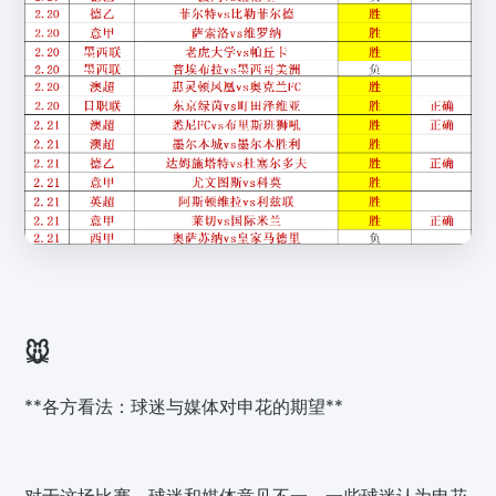
🐭
**各方看法：球迷与媒体对申花的期望**