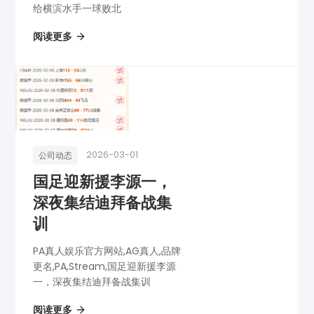
给横滨水手一球败北
阅读更多
2026-03-01
公司动态
国足迎新援李源一，
深夜集结迪拜备战集
训
PA真人娱乐官方网站,AG真人,品牌
更名,PA,Stream,国足迎新援李源
一，深夜集结迪拜备战集训
阅读更多