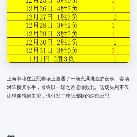
上海申花在亚冠赛场上遭遇了一场充满挑战的夜晚，客场
对阵横滨水手，最终以一球之差遗憾败北。这场失利不仅
让球迷感到失望，也引发了球队现状的深刻反思。