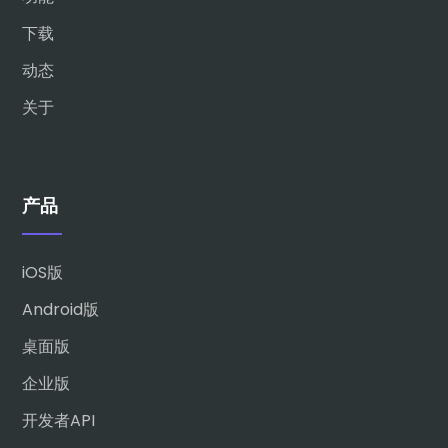
下载
动态
关于
产品
iOS版
Android版
桌面版
企业版
开发者API