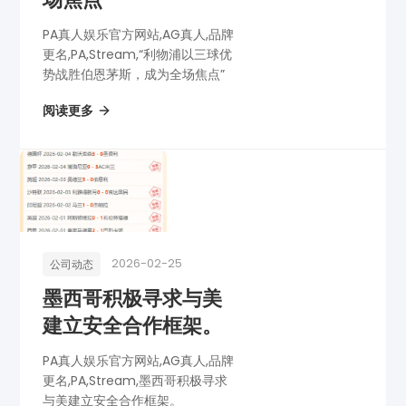
PA真人娱乐官方网站,AG真人,品牌
更名,PA,Stream,“利物浦以三球优
势战胜伯恩茅斯，成为全场焦点”
阅读更多
2026-02-25
公司动态
墨西哥积极寻求与美
建立安全合作框架。
PA真人娱乐官方网站,AG真人,品牌
更名,PA,Stream,墨西哥积极寻求
与美建立安全合作框架。