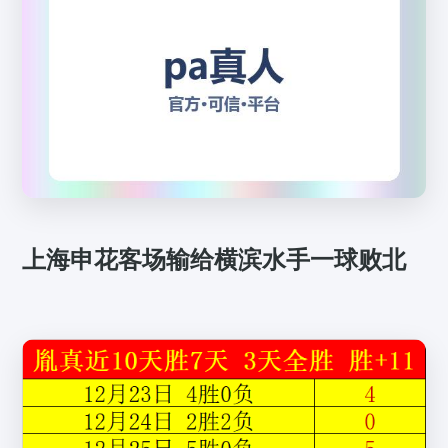
上海申花客场输给横滨水手一球败北