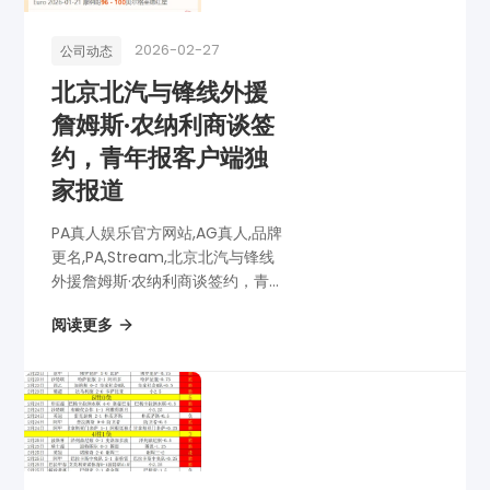
2026-02-27
公司动态
北京北汽与锋线外援
詹姆斯·农纳利商谈签
约，青年报客户端独
家报道
PA真人娱乐官方网站,AG真人,品牌
更名,PA,Stream,北京北汽与锋线
外援詹姆斯·农纳利商谈签约，青年
报客户端独家报道
阅读更多