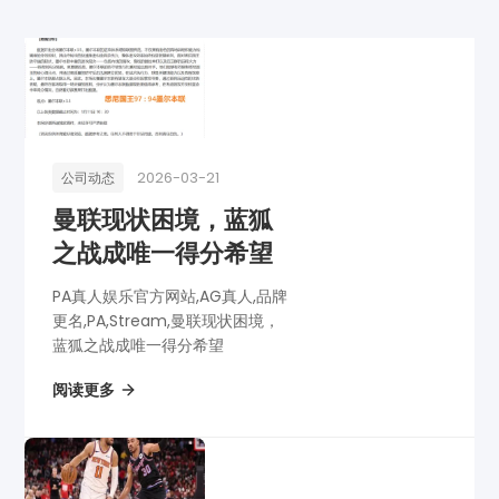
2026-03-21
公司动态
曼联现状困境，蓝狐
之战成唯一得分希望
PA真人娱乐官方网站,AG真人,品牌
更名,PA,Stream,曼联现状困境，
蓝狐之战成唯一得分希望
阅读更多