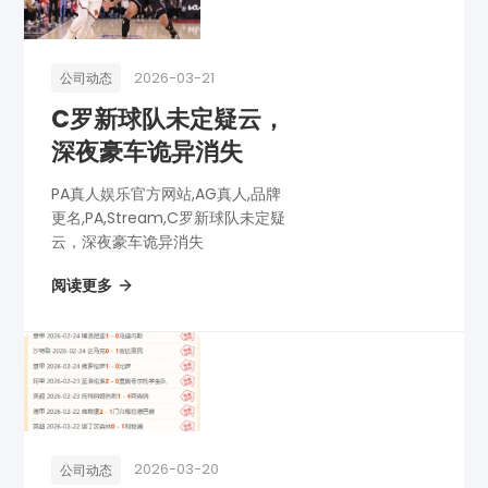
2026-03-21
公司动态
C罗新球队未定疑云，
深夜豪车诡异消失
PA真人娱乐官方网站,AG真人,品牌
更名,PA,Stream,C罗新球队未定疑
云，深夜豪车诡异消失
阅读更多
2026-03-20
公司动态