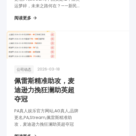
运梦碎，未来之路何在？——新民
晚报
阅读更多
2026-03-18
公司动态
佩雷斯精准助攻，麦
迪逊力挽狂澜助英超
夺冠
PA真人娱乐官方网站,AG真人,品牌
更名,PA,Stream,佩雷斯精准助
攻，麦迪逊力挽狂澜助英超夺冠