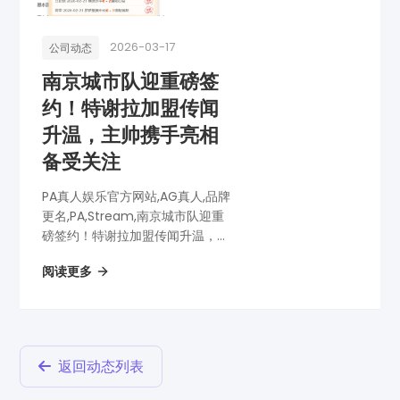
2026-03-17
公司动态
南京城市队迎重磅签
约！特谢拉加盟传闻
升温，主帅携手亮相
备受关注
PA真人娱乐官方网站,AG真人,品牌
更名,PA,Stream,南京城市队迎重
磅签约！特谢拉加盟传闻升温，主
帅携手亮相备受关注
阅读更多
返回动态列表