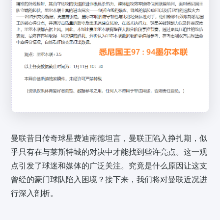
曼联昔日传奇球星费迪南德坦言，曼联正陷入挣扎期，似
乎只有在与莱斯特城的对决中才能找到些许亮点。这一观
点引发了球迷和媒体的广泛关注。究竟是什么原因让这支
曾经的豪门球队陷入困境？接下来，我们将对曼联近况进
行深入剖析。