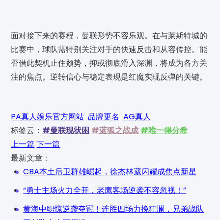
面对接下来的赛程，曼联形势不容乐观。在与莱斯特城的
比赛中，球队需特别关注对手的快速反击和从容传控。能
否借此契机止住颓势，抑或彻底滑入深渊，将成为各方关
注的焦点。逆转信心与稳定表现是红魔实现反弹的关键。
PA真人娱乐官方网站
品牌更名
AG真人
标签云：
#曼联现状困
#蓝狐之战成
#唯一得分希
上一篇
下一篇
最新文章：
CBA本土后卫群雄崛起，徐杰林葳闪耀成焦点新星
“勇士主场火力全开，老鹰客场逆袭不容忽视！”
黄海中职惊逆袭夺冠！连胜四场力挽狂澜，兄弟战队