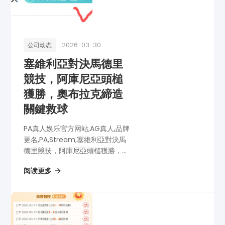
2026-03-30
公司动态
塞維利亞對決馬德里
競技，阿庫尼亞頭槌
獲勝，奧布拉克締造
關鍵救球
PA真人娱乐官方网站,AG真人,品牌
更名,PA,Stream,塞維利亞對決馬
德里競技，阿庫尼亞頭槌獲勝，奧
布拉克締造關鍵救球
阅读更多