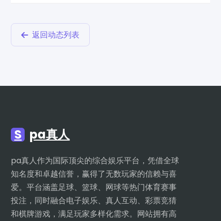
返回动态列表
S
pa真人
pa真人作为国际顶尖的综合娱乐平台，凭借全球
知名度和卓越信誉，赢得了无数玩家的信赖与喜
爱。平台涵盖足球、篮球、网球等热门体育赛事
投注，同时融合电子娱乐、真人互动、彩票竞猜
和棋牌游戏，满足玩家多样化需求。网站拥有高