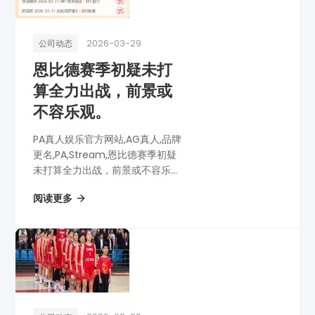
2026-03-29
公司动态
恩比德赛季初疑未打
算全力出战，前景或
不容乐观。
PA真人娱乐官方网站,AG真人,品牌
更名,PA,Stream,恩比德赛季初疑
未打算全力出战，前景或不容乐
观。
阅读更多