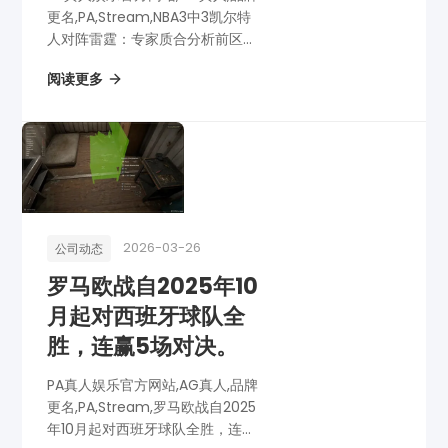
更名,PA,Stream,NBA3中3凯尔特
人对阵雷霆：专家质合分析前区十
码推荐
阅读更多
2026-03-26
公司动态
罗马欧战自2025年10
月起对西班牙球队全
胜，连赢5场对决。
PA真人娱乐官方网站,AG真人,品牌
更名,PA,Stream,罗马欧战自2025
年10月起对西班牙球队全胜，连赢