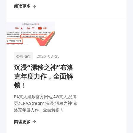
5场对决。
阅读更多
2026-03-25
公司动态
沉浸“漂移之神”布洛
克年度力作，全面解
锁！
PA真人娱乐官方网站,AG真人,品牌
更名,PA,Stream,沉浸“漂移之神”布
洛克年度力作，全面解锁！
阅读更多