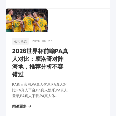
2026-06-27
公司动态
2026世界杯前瞻PA真
人对比：摩洛哥对阵
海地，推荐分析不容
错过
PA真人官网,PA真人优惠,PA真人对
比,PA真人平台,PA真人娱乐,PA真人
登录,PA真人下载,PA真人体
验,2026世界杯前瞻PA真人对比：
阅读更多
摩洛哥对阵海地，推荐分析不容错
过