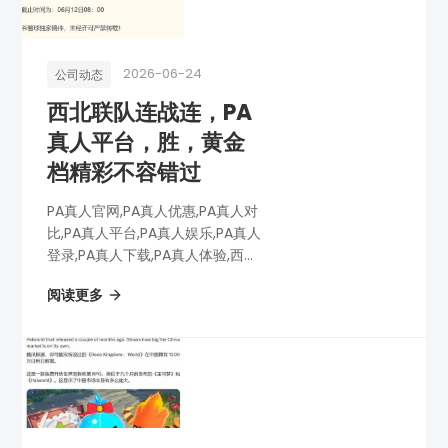
2026-06-24
公司动态
西北联队连战连，PA
真人平台，胜，黄金
档精彩不容错过
PA真人官网,PA真人优惠,PA真人对
比,PA真人平台,PA真人娱乐,PA真人
登录,PA真人下载,PA真人体验,西北
联队连战连，PA真人平台，胜，黄
阅读更多
金档精彩不容错过