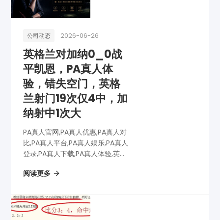
2026-06-26
公司动态
英格兰对加纳0_0战
平凯恩，PA真人体
验，错失空门，英格
兰射门19次仅4中，加
纳射中1次大
PA真人官网,PA真人优惠,PA真人对
比,PA真人平台,PA真人娱乐,PA真人
登录,PA真人下载,PA真人体验,英格
兰对加纳0_0战平凯恩，PA真人体
阅读更多
验，错失空门，英格兰射门19次仅
4中，加纳射中1次大