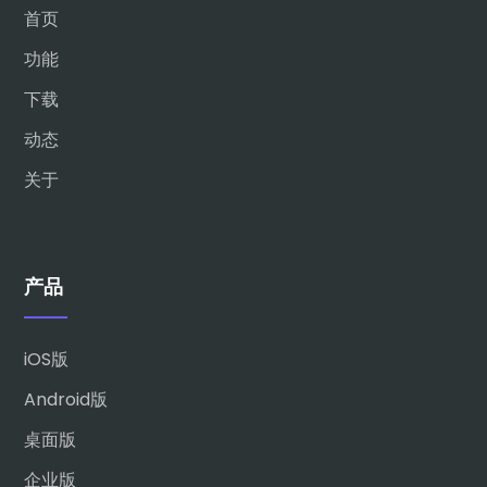
首页
功能
下载
动态
关于
产品
iOS版
Android版
桌面版
企业版