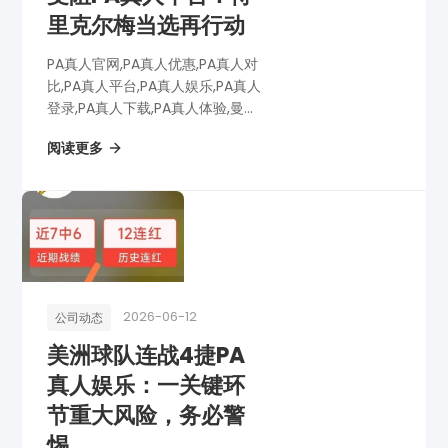
里克尔梅当选再行动
PA真人官网,PA真人优惠,PA真人对
比,PA真人平台,PA真人娱乐,PA真人
登录,PA真人下载,PA真人体验,曼城
起诉哈兰德言论受阻PA真人平台：
阅读更多
待里克尔梅当选再行动
2026-06-12
公司动态
美洲球队连战4捷PA
真人娱乐：一关键环
节重大风险，务必警
惕