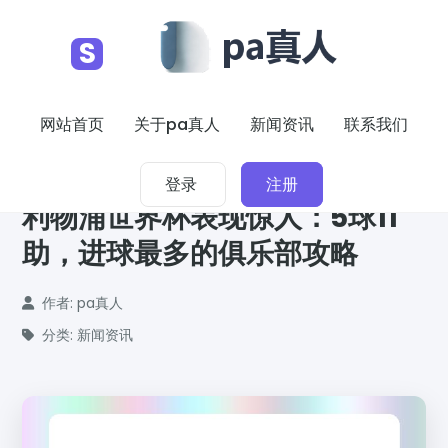
S
网站首页
关于pa真人
新闻资讯
联系我们
作者：pa真人 发布日期：2026-06-27
登录
注册
利物浦世界杯表现惊人：5球11
助，进球最多的俱乐部攻略
作者: pa真人
分类: 新闻资讯