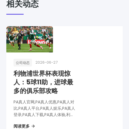
相关动态
2026-06-27
公司动态
利物浦世界杯表现惊
人：5球11助，进球最
多的俱乐部攻略
PA真人官网,PA真人优惠,PA真人对
比,PA真人平台,PA真人娱乐,PA真人
登录,PA真人下载,PA真人体验,利物
浦世界杯表现惊人：5球11助，进球
阅读更多
最多的俱乐部攻略